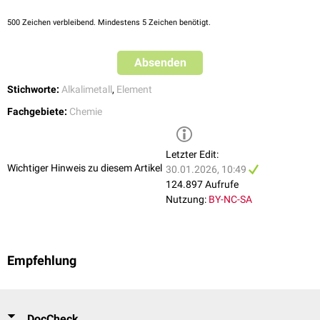
Hyperkaliämien
,
Alkalosen
zu
Hypokaliämien
.
bei längerem
Fasten
Absinken bis 10 mmol/24h
500
Zeichen verbleibend. Mindestens 5 Zeichen benötigt.
Absenden
Stichworte:
Alkalimetall
,
Element
Fachgebiete:
Chemie
Letzter Edit:
Wichtiger Hinweis zu diesem Artikel
30.01.2026, 10:49
124.897 Aufrufe
Nutzung:
BY-NC-SA
Empfehlung
DocCheck