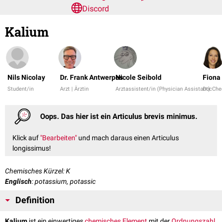
Discord
Kalium
Nils Nicolay
Dr. Frank Antwerpes
Nicole Seibold
Fiona
Student/in
Arzt | Ärztin
Arztassistent/in (Physician Assistant)
DocChe
Oops. Das hier ist ein Articulus brevis minimus.
Klick auf
"Bearbeiten"
und mach daraus einen Articulus
longissimus!
Chemisches Kürzel: K
Englisch
: potassium, potassic
Definition
Kalium
ist ein einwertiges
chemisches Element
mit der
Ordnungszahl