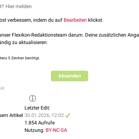
et?
chemischen Elemente
Hier melden
die Bausteine aller
Moleküle
bzw.
chemisc
ff
,
Sauerstoff
oder
Kohlenstoff
. In der
Biochemie
bezeichnet man
lbst verbessern, indem du auf
Bearbeiten
klickst.
te als Element z.B.
hormonresponsive Elemente
oder das
Stero
 unser Flexikon-Redaktionsteam darum. Deine zusätzlichen Anga
ändig zu aktualisieren:
tens 5 Zeichen benötigt.
Absenden
ie
Letzter Edit:
sem Artikel
30.01.2026, 12:02
1.854 Aufrufe
Nutzung:
BY-NC-SA