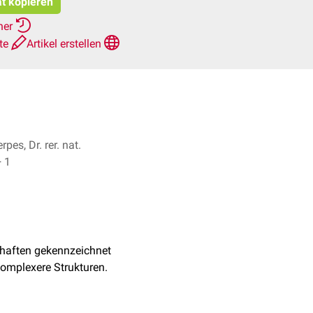
at kopieren
her
hte
Artikel erstellen
pes, Dr. rer. nat.
nne Reh + 1
chaften gekennzeichnet
omplexere Strukturen.