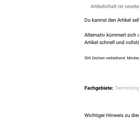
In der Chemie bilden die
Artikelinhalt ist veralt
Beispiele sind
Wassersto
Du kannst den Artikel se
wichtige Molekülabschnit
Alternativ kümmert sich
Artikel schnell und vollst
500
Zeichen verbleibend. Mindes
Fachgebiete:
Terminolog
Wichtiger Hinweis zu die