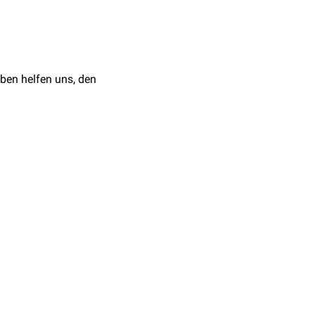
hen Verbindungen
.
 bestimmte, funktionell
lregulationselement
.
ben helfen uns, den