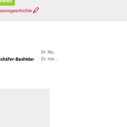
pieren
sionsgeschichte
Dr. No,
Dr. med.
Schäfer-Bashtdar
Miriam
Dodegge
+ 5