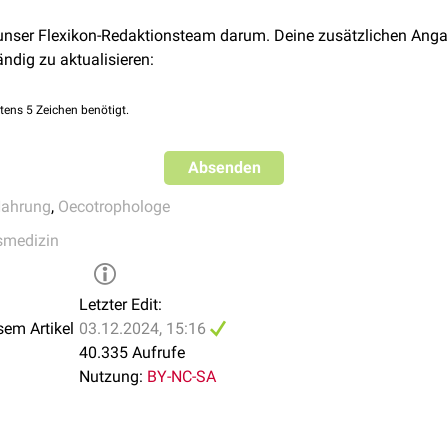
ung
ein verbreitetes Problem.
us
Aminosäuren
und sind für den Aufbau und die Reparatur von
 unser Flexikon-Redaktionsteam darum. Deine zusätzlichen Anga
en
und
Hormonen
notwendig.
ändig zu aktualisieren:
rgiereserve, unterstützen die Aufnahme fettlöslicher Vitamine un
tens 5 Zeichen benötigt.
Spurenelemente
: Beteiligt an zahlreichen Stoffwechselprozesse
 Gesundheit unerlässlich.
Absenden
ahrung
,
Oecotrophologe
smedizin
Letzter Edit:
sem Artikel
03.12.2024, 15:16
40.335 Aufrufe
Nutzung:
BY-NC-SA