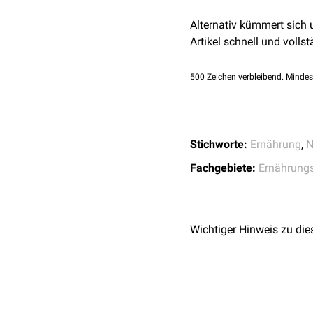
dagegen die
Unterernähr
Proteine: Bestehen a
Alternativ kümmert sich
Synthese von
Enzym
Artikel schnell und vollst
Fette: Dienen als Ene
Zellmembranen
.
500
Zeichen verbleibend. Mindes
Vitamine,
Elektrolyte
,
Aufrechterhaltung der
Stichworte:
Ernährung
,
N
Fachgebiete:
Ernährung
Wichtiger Hinweis zu die