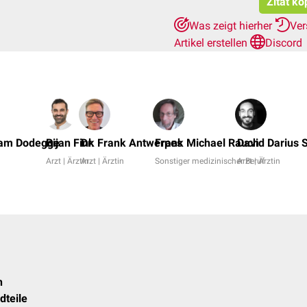
Zitat ko
Was zeigt hierher
Ver
Artikel erstellen
Discord
iam Dodegge
Bijan Fink
Dr. Frank Antwerpes
Frank Michael Rauch
David Darius 
Arzt | Ärztin
Arzt | Ärztin
Sonstiger medizinischer Beruf
Arzt | Ärztin
n
dteile