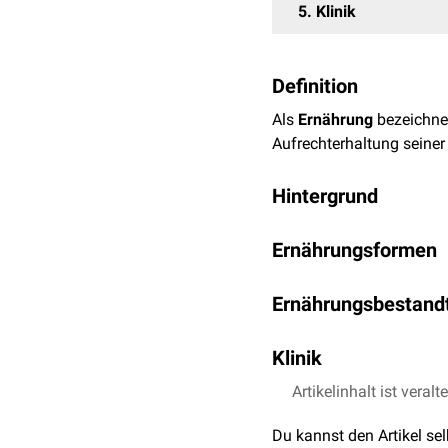
5
Klinik
Definition
Als
Ernährung
bezeichne
Aufrechterhaltung seiner
Hintergrund
Die
Physiologie
der Ernä
Ernährungsformen
dem Einfluss der Ernähru
Deutsch
Ernährungsbestandt
Die menschliche Ernährun
Allesfresser
Klinik
Proteine
,
Fette
) und
Mikr
Fleischfresser
verschiedene Körperfunk
Eine qualitativ oder qua
Artikelinhalt ist veralt
medizinisch als
Fehlern
Kohlenhydrate: Haupte
Pflanzenfresser
Du kannst den Artikel se
Überernährung
, die u.a. 
vorkommen.