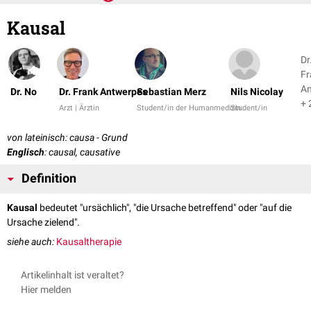
Kausal
Dr
Fr
An
Dr. No
Dr. Frank Antwerpes
Sebastian Merz
Nils Nicolay
+ 
Arzt | Ärztin
Student/in der Humanmedizin
Student/in
von lateinisch: causa - Grund
Englisch
: causal, causative
Definition
Kausal
bedeutet "ursächlich", "die Ursache betreffend" oder "auf die
Ursache zielend".
siehe auch:
Kausaltherapie
Artikelinhalt ist veraltet?
Hier melden