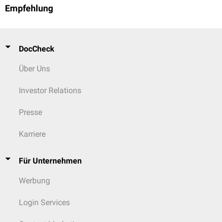
Empfehlung
DocCheck
Über Uns
Investor Relations
Presse
Karriere
Für Unternehmen
Werbung
Login Services