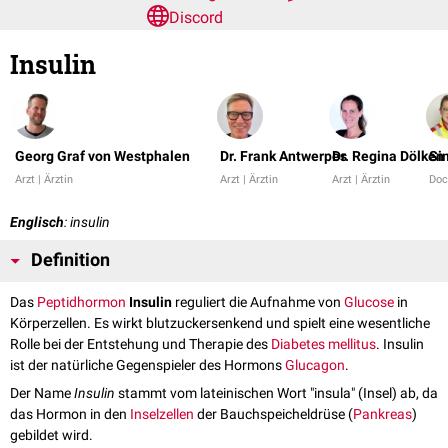
Discord
Insulin
Georg Graf von Westphalen
Dr. Frank Antwerpes
Dr. Regina Dölken
Si
Arzt | Ärztin
Arzt | Ärztin
Arzt | Ärztin
Doc
Englisch
: insulin
Definition
Das
Peptidhormon
Insulin
reguliert die Aufnahme von
Glucose
in
Körperzellen. Es wirkt blutzuckersenkend und spielt eine wesentliche
Rolle bei der Entstehung und Therapie des
Diabetes mellitus
. Insulin
ist der natürliche Gegenspieler des Hormons
Glucagon
.
Der Name
Insulin
stammt vom lateinischen Wort "insula" (Insel) ab, da
das Hormon in den
Inselzellen
der Bauchspeicheldrüse (
Pankreas
)
gebildet wird.