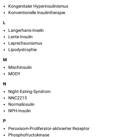
Kongenitaler Hyperinsulinismus
Konventionelle Insulintherapie
L
Langerhans-Inseln
Lente-Insulin
Leprechaunismus
Lipodystrophie
M
Mischinsulin
MODY
N
Night-Eating-Syndrom
NNC2215
Normalinsulin
NPH-Insulin
P
Peroxisom-Proliferator-aktivierter Rezeptor
Phosphofructokinase