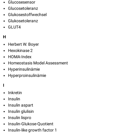
Glucosesensor
Glucosetoleranz
Glukosestoffwechsel
Glukosetoleranz
GLUT4
H
Herbert W. Boyer
Hexokinase 2
HOMA-Index
Homeostasis Model Assessment
Hyperinsulinämie
Hyperproinsulinämie
I
Inkretin
Insulin
Insulin aspart
Insulin glulisin
Insulin lispro
Insulin-Glukose-Quotient
Insulin-like growth factor 1