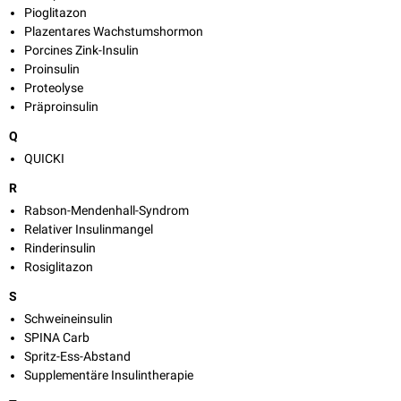
Pioglitazon
Plazentares Wachstumshormon
Porcines Zink-Insulin
Proinsulin
Proteolyse
Präproinsulin
Q
QUICKI
R
Rabson-Mendenhall-Syndrom
Relativer Insulinmangel
Rinderinsulin
Rosiglitazon
S
Schweineinsulin
SPINA Carb
Spritz-Ess-Abstand
Supplementäre Insulintherapie