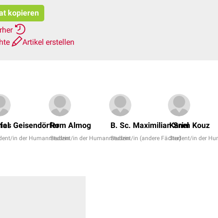
tat kopieren
erher
chte
Artikel erstellen
fel
nas Geisendörfer
Rom Almog
B. Sc. Maximilian Snel
Karim Kouz
dent/in der Humanmedizin
Student/in der Humanmedizin
Student/in (andere Fächer)
Student/in der H