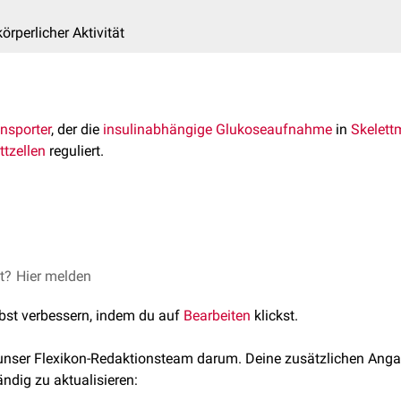
örperlicher Aktivität
nsporter
, der die
insulinabhängige
Glukoseaufnahme
in
Skelett
ttzellen
reguliert.
 vom
Gen
SLC2A4 (auch bezeichnet als GLUT4) auf
Chromosom
et?
nach der Nahrungsaufnahme durch die
Hier melden
beta-Zellen
der
Langerh
in
Skelettmuskeln
,
Herzmuskelzellen
und
Fettzellen
die
Translok
lbst verbessern, indem du auf
Bearbeiten
klickst.
ur
Plasmamembran
der Zellen an.
UT4 ist der geschwindigkeitsbestimmende Schritt der Insulin-reg
 unser Flexikon-Redaktionsteam darum. Deine zusätzlichen Anga
törung der Insulinwirkung auf die GLUT4-vermittelte Glukoseau
ändig zu aktualisieren:
nannten
Insulinresistenz
, die ein wesentliches Charakteristikum d