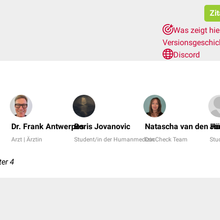
Zi
Was zeigt hi
Versionsgeschi
Discord
Dr. Frank Antwerpes
Boris Jovanovic
Natascha van den Hö
Jo
Arzt | Ärztin
Student/in der Humanmedizin
DocCheck Team
Stu
ter 4