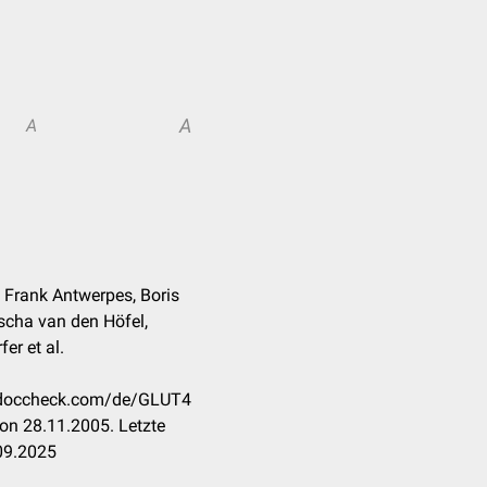
A
A
 Frank Antwerpes, Boris
scha van den Höfel,
er et al.
n.doccheck.com/de/GLUT4
on 28.11.2005. Letzte
09.2025