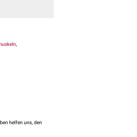
muskeln
,
17 am
Genlokus
ansschen Inseln
ation
von GLUT4 aus
ulierten
ben helfen uns, den
fnahme - speziell im
es
Diabetes mellitus
Typ