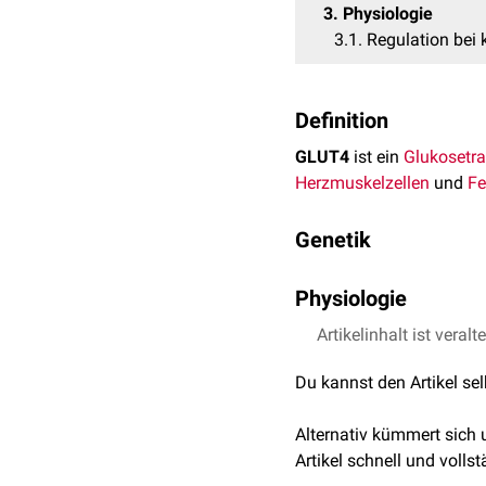
3
Physiologie
3.1
Regulation bei k
Definition
GLUT4
ist ein
Glukosetra
Herzmuskelzellen
und
Fe
Genetik
Das Protein GLUT4 wird
Physiologie
17p13.1 kodiert.
Insulin
Artikelinhalt ist veralt
, das im
Pankreas
ausgeschüttet wird, regt 
Du kannst den Artikel se
intrazellulären
Vesikeln
z
Die Translokation von GL
Alternativ kümmert sich
Glukoseaufnahme. Eine S
Artikel schnell und vollst
Muskel
- führt zur soge