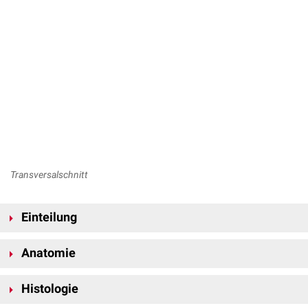
Transversalschnitt
Einteilung
...nach Funktion
Anatomie
Das Myokard unterteilt sich in:
Die Herzmuskelzellen sind untereinander zu Herzmuskelfasern
Arbeitsmuskulatur (
Arbeitsmyokard
)
Histologie
verbunden, die durch
Endomysiumzüge
zu sichtbaren Bündeln
Muskelzellen, die dem
Erregungsbildungs- und
zusammengefasst werden. Diese Bündel verlaufen zirkulär, schräg und