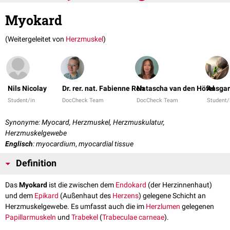
Myokard
(Weitergeleitet von
Herzmuskel
)
Nils Nicolay
Dr. rer. nat. Fabienne Reh
Natascha van den Höfel
Ansgar
Student/in
DocCheck Team
DocCheck Team
Student/
Synonyme: Myocard, Herzmuskel, Herzmuskulatur,
Herzmuskelgewebe
Englisch
: myocardium
,
myocardial tissue
Definition
Das
Myokard
ist die zwischen dem
Endokard
(der Herzinnenhaut)
und dem
Epikard
(Außenhaut des
Herzens
) gelegene Schicht an
Herzmuskelgewebe. Es umfasst auch die im
Herzlumen
gelegenen
Papillarmuskeln
und
Trabekel
(
Trabeculae carneae
).