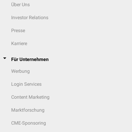
und wenig Myofibrillen.
Über Uns
Einige Kardiomyozyten des Vorhofs synthetisieren und speichern
Investor Relations
sekretorische
Granula
. Diese enthalten das Hormon
ANP
(atriales
natriuretisches Peptid), das bei Dehnung der Vorhofmuskulatur
sezerniert wird.
Presse
Karriere
Für Unternehmen
Werbung
Login Services
Content Marketing
Marktforschung
CME-Sponsoring