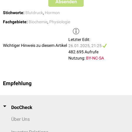
Absenden
Hypophyse die
ADH
-Ausschüttung herabgesetzt.
Stichworte:
Blutdruck
,
Hormon
Fachgebiete:
Biochemie
,
Physiologie
Letzter Edit:
Wichtiger Hinweis zu diesem Artikel
26.01.2025, 21:25
482.695 Aufrufe
Nutzung:
BY-NC-SA
Empfehlung
DocCheck
Über Uns