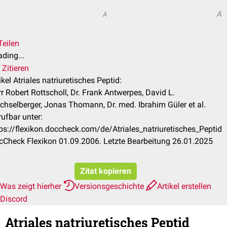
A
A
Teilen
ding...
Zitieren
ikel Atriales natriuretisches Peptid:
r Robert Rottscholl, Dr. Frank Antwerpes, David L.
hselberger, Jonas Thomann, Dr. med. Ibrahim Güler et al.
ufbar unter:
ps://flexikon.doccheck.com/de/Atriales_natriuretisches_Peptid
cCheck Flexikon 01.09.2006. Letzte Bearbeitung 26.01.2025
Zitat kopieren
Was zeigt hierher
Versionsgeschichte
Artikel erstellen
Discord
Atriales natriuretisches Peptid