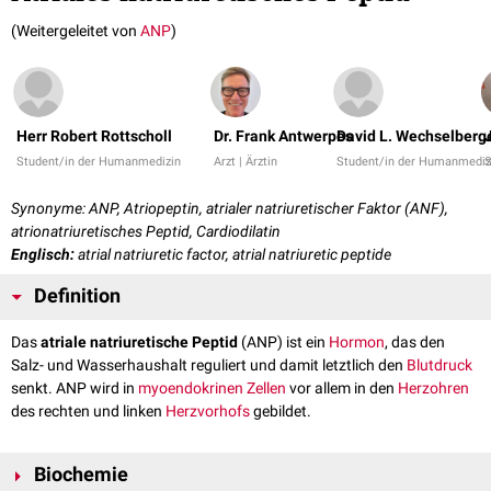
(Weitergeleitet von
ANP
)
Herr Robert Rottscholl
Dr. Frank Antwerpes
David L. Wechselberg
Student/in der Humanmedizin
Arzt | Ärztin
Student/in der Humanmediz
S
Synonyme: ANP, Atriopeptin, atrialer natriuretischer Faktor (ANF),
atrionatriuretisches Peptid, Cardiodilatin
Englisch:
atrial natriuretic factor, atrial natriuretic peptide
Definition
Das
atriale natriuretische Peptid
(ANP) ist ein
Hormon
, das den
Salz- und Wasserhaushalt reguliert und damit letztlich den
Blutdruck
senkt. ANP wird in
myoendokrinen Zellen
vor allem in den
Herzohren
des rechten und linken
Herzvorhofs
gebildet.
Biochemie