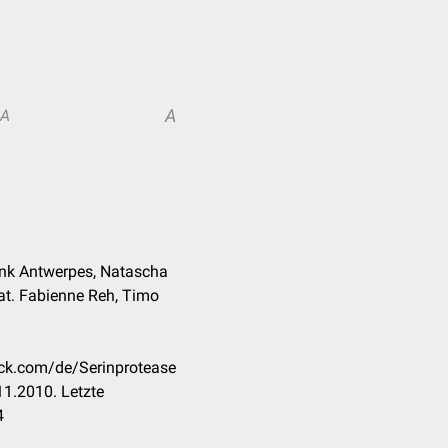
A
A
ank Antwerpes, Natascha
 nat. Fabienne Reh, Timo
eck.com/de/Serinprotease
1.2010. Letzte
4