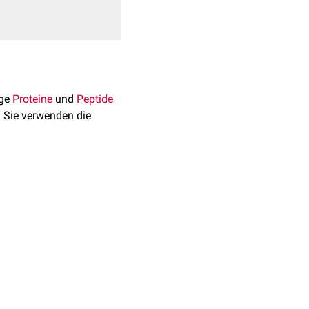
age
Proteine
und
Peptide
. Sie verwenden die
insäure
und Serin auf.
smen der sog.
Säure-Base-
l der
Verdauung
, der
ng des
Substrats
an und
ruppe von Serin auf das
ligen Inhibitors vor,
es
Acyl
-Enzym.
es Intermediat entsteht.
ctures of trypsin