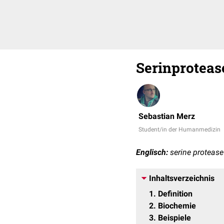
Serinproteas
Sebastian Merz
Student/in der Humanmedizin
Englisch:
serine protease
Inhaltsverzeichnis
1
Definition
2
Biochemie
3
Beispiele