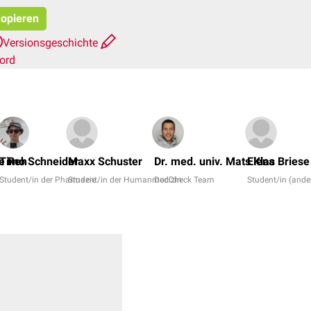
kopieren
Versionsgeschichte
ord
ne Reh
Timo Schneider
Maxx Schuster
Dr. med. univ. Mats Klas
Elena Briese
Student/in der Pharmazie
Student/in der Humanmedizin
DocCheck Team
Student/in (ande