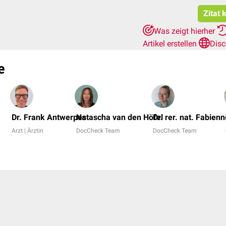
Zitat 
Was zeigt hierher
Artikel erstellen
Disc
e
Dr. Frank Antwerpes
Natascha van den Höfel
Dr. rer. nat. Fabien
Arzt | Ärztin
DocCheck Team
DocCheck Team