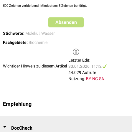
Oberflächenspannung
führen. Diese Eigenschaften machen Wasser zu
500
Zeichen verbleibend. Mindestens 5 Zeichen benötigt.
einem ausgezeichneten
polaren
Lösungsmittel
und lassen es trotz
seines geringen
Molekulargewichts
bei Raumtemperatur als
Flüssigkeit
Absenden
vorliegen.
Stichworte:
Molekül
,
Wasser
Fachgebiete:
Biochemie
Letzter Edit:
Wichtiger Hinweis zu diesem Artikel
30.01.2026, 11:12
44.029 Aufrufe
Nutzung:
BY-NC-SA
Empfehlung
DocCheck