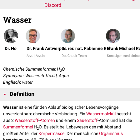
Discord
Wasser
Dr. No
Dr. Frank Antwerpes
Dr. rer. nat. Fabienne Reh
Frank Michael R
Arzt | Ärztin
DocCheck Team
Sonstiger medizinisc
Chemische Summenformel: H
O
2
Synonyme: Wasserstoffoxid, Aqua
Englisch:
water
Definition
Wasser
ist eine für den Ablauf biologischer Lebensvorgänge
unverzichtbare chemische Verbindung. Ein
Wassermolekül
besteht
aus 2
Wasserstoff
-
Atomen
und einem
Sauerstoff
-Atom und hat die
Summenformel
H
O. Es stellt bei Lebewesen den mit Abstand
2
größten Anteil der
Körpermasse
. Der menschliche
Organismus