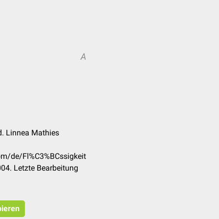
A
d. Linnea Mathies
.com/de/Fl%C3%BCssigkeit
04. Letzte Bearbeitung
pieren