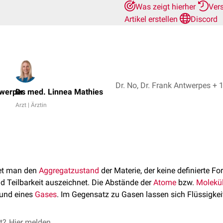
Was zeigt hierher
Ver
Artikel erstellen
Discord
Dr. No, Dr. Frank Antwerpes +
twerpes
Dr. med. Linnea Mathies
Arzt | Ärztin
et man den
Aggregatzustand
der Materie, der keine definierte F
nd Teilbarkeit auszeichnet. Die Abstände der
Atome
bzw.
Molekü
und eines
Gases
. Im Gegensatz zu Gasen lassen sich Flüssigkei
et?
Hier melden