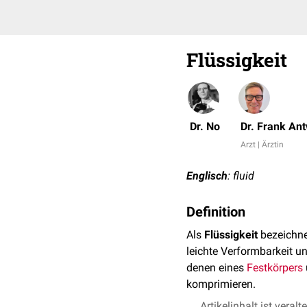
Flüssigkeit
Dr. No
Dr. Frank An
Arzt | Ärztin
Englisch
: fluid
Definition
Als
Flüssigkeit
bezeichn
leichte Verformbarkeit u
denen eines
Festkörpers
komprimieren.
Artikelinhalt ist veralt