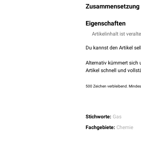
Zusammensetzung
Wasserdampffreie
Luft s
Eigenschaften
Molekül
Luft beinhaltet zudem g
Die wichtigsten
Artikelinhalt ist veralt
physikal
Weitere Bestandteile sin
Stickstoff
Eigenschaft
Du kannst den Artikel se
Verbindungen
(VOC) und
Sauerstoff
Dichte
Alternativ kümmert sich
Artikel schnell und vollst
Argon
Brechungsindex
500
Kohlendioxid
Zeichen verbleibend. Mindes
Schallgeschwindigkeit
Neon
Helium
Stichworte:
Gas
Fachgebiete:
Chemie
Krypton