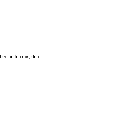
volumen
mperatur abhängig.
r nachstehenden Tabelle.
,
flüchtige organische
ben helfen uns, den