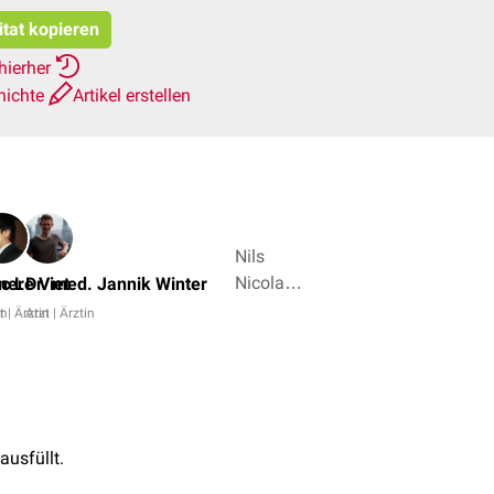
itat kopieren
hierher
hichte
Artikel erstellen
Nils
Nicolay,
ner
c Le Viet
Dr. med. Jannik Winter
Dr. Frank
in
t | Ärztin
Arzt | Ärztin
Antwerpes
+ 6
ausfüllt.