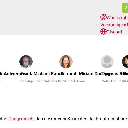
Z
Was zeigt 
Versionsgesc
Discord
nk Antwerpes
Frank Michael Rauch
Dr. med. Miriam Dodegge
Thomas Roh
Du
in
Sonstiger medizinischer Beruf
DocCheck Team
Notfallsanitäter/
Arz
 das
Gasgemisch
, das die unteren Schichten der Erdatmosphäre 