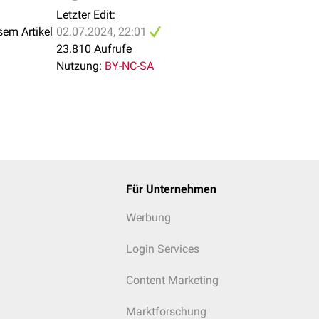
H
0,5 ppm
2
Letzter Edit:
sem Artikel
02.07.2024, 22:01
Xe
0,08 ppm
23.810 Aufrufe
Nutzung:
BY-NC-SA
Für Unternehmen
Werbung
Login Services
Content Marketing
Marktforschung