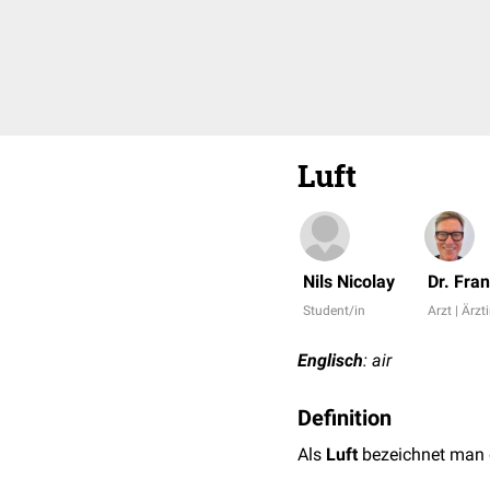
Luft
Nils Nicolay
Dr. Fra
Student/in
Arzt | Ärzt
Englisch
: air
Definition
Als
Luft
bezeichnet man