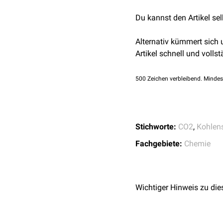
Endprodukt der Energie
Du kannst den Artikel se
physiologischen Regulat
dienen oder über
Abatm
Alternativ kümmert sich
siehe auch
:
Kohlendioxid
Artikel schnell und vollst
500
Zeichen verbleibend. Mindes
Stichworte:
CO2
,
Kohlens
Fachgebiete:
Chemie
Wichtiger Hinweis zu die