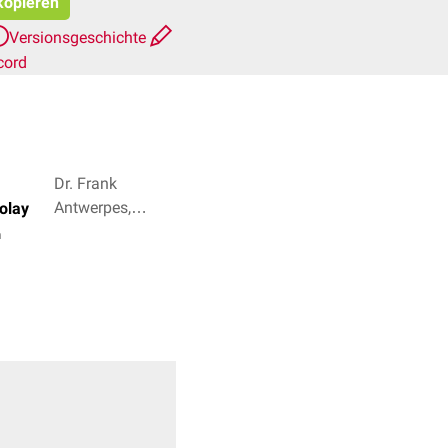
 kopieren
Versionsgeschichte
cord
Dr. Frank
Antwerpes,
colay
Anton-Martin
n
Christof + 3