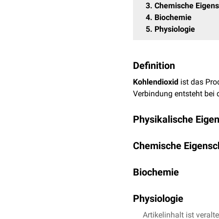
3
Chemische Eigens
4
Biochemie
5
Physiologie
Definition
Kohlendioxid
ist das Pro
Verbindung entsteht bei
Physikalische Eige
Bei Raumtemperatur ist 
Chemische Eigensc
der
Atmosphäre
ist. Kohl
schwerste Gas in der
Luf
Kohlendioxid ist aufgrun
auf den Boden, was bei
Biochemie
K
Verfahrenstechnik häufig 
schwach saure
Kohlensä
Bei einer Temperatur vo
Kohlenstoffdioxid ist da
Physiologie
Sublimation
direkt in de
Carboanhydrasereaktion
wird.
Kohlendioxid entsteht du
Artikelinhalt ist veralt