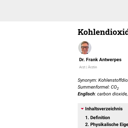
Kohlendioxi
Dr. Frank Antwerpes
Arzt | Ärztin
Synonym: Kohlenstoffdio
Summenformel: CO
2
Englisch
: carbon dioxide
Inhaltsverzeichnis
1
Definition
2
Physikalische Eig