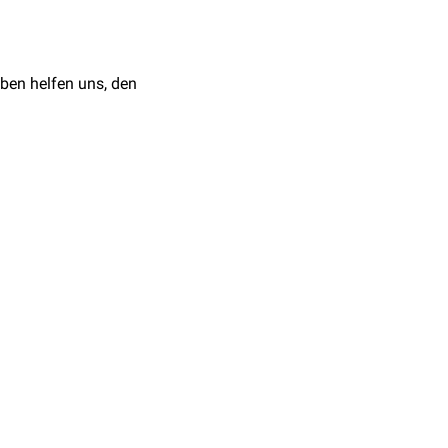
ach seiner Entstehung der
ehe
Bicarbonatpuffer
)
ben helfen uns, den