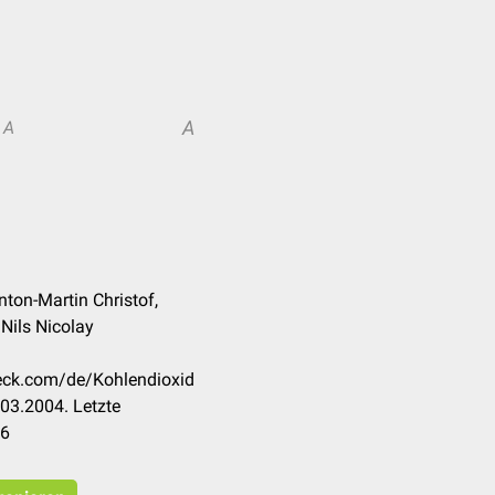
A
A
nton-Martin Christof,
 Nils Nicolay
heck.com/de/Kohlendioxid
03.2004. Letzte
26