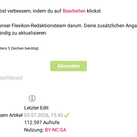
gewinnung aus
Kohlenhydraten
,
Fetten
und
Proteinen
. Es kann n
lbst verbessern, indem du auf
Bearbeiten
klickst.
ion des
pH-Wertes
von Blut und anderen Körperflüssigkeiten (si
ung
und renale Elimination ausgeschieden werden.
 unser Flexikon-Redaktionsteam darum. Deine zusätzlichen Anga
transport
ändig zu aktualisieren:
tens 5 Zeichen benötigt.
Absenden
toffdioxid
Letzter Edit:
sem Artikel
03.07.2026, 15:43
112.597 Aufrufe
Nutzung:
BY-NC-SA