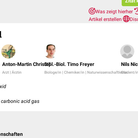
Zitat
Was zeigt hierher
Artikel erstellen
Dis
d
Anton-Martin Christof
Dipl.-Biol. Timo Freyer
Nils Ni
Arzt | Ärztin
Biologe/in | Chemiker/in | Naturwissenschaftler/in
Student/i
xid
, carbonic acid gas
enschaften