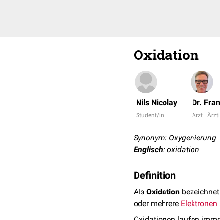
Oxidation
Nils Nicolay
Dr. Fra
Student/in
Arzt | Ärzt
Synonym: Oxygenierung
Englisch
: oxidation
Definition
Als
Oxidation
bezeichnet 
oder mehrere
Elektronen
Oxidationen laufen im