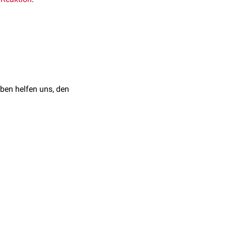
erscheidet man
t.
ben helfen uns, den