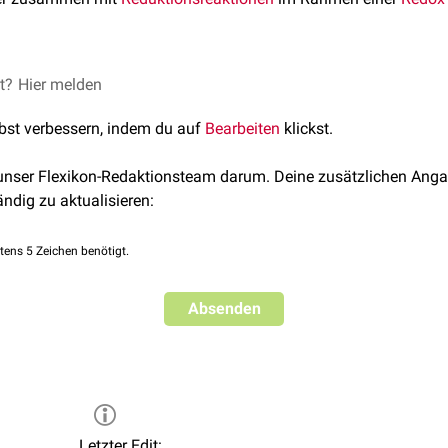
tion unter Mitwirkung von
et?
Hier melden
Sauerstoff
als Elektronenakzeptor unt
ydroxylierung) und
lbst verbessern, indem du auf
Bearbeiten
klickst.
 in Zellen durch
Monooxygenasen
und
Dioxygenasen
katalysier
 unser Flexikon-Redaktionsteam darum. Deine zusätzlichen Anga
ändig zu aktualisieren:
tens 5 Zeichen benötigt.
Absenden
Letzter Edit: