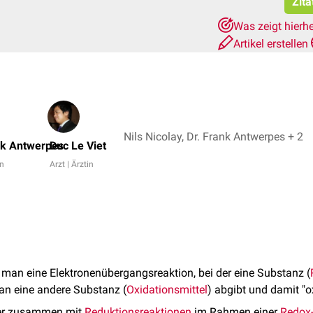
Zita
Was zeigt hierh
Artikel erstellen
Nils Nicolay, Dr. Frank Antwerpes + 2
nk Antwerpes
Duc Le Viet
in
Arzt | Ärztin
man eine Elektronenübergangsreaktion, bei der eine Substanz (
an eine andere Substanz (
Oxidationsmittel
) abgibt und damit "ox
mer zusammen mit
Reduktionsreaktionen
im Rahmen einer
Redox