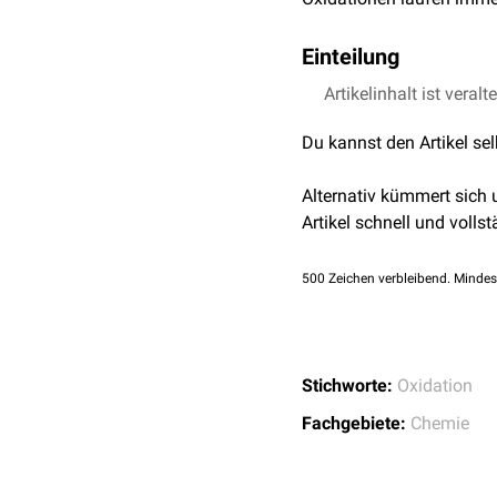
Einteilung
Vollzieht sich die Oxida
Artikelinhalt ist veralt
Monooxygenierung
(H
Du kannst den Artikel se
Dioxygenierung
Diese Reaktionen werden
Alternativ kümmert sich
Artikel schnell und vollst
500
Zeichen verbleibend. Mindes
Stichworte:
Oxidation
Fachgebiete:
Chemie