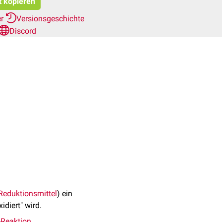
t kopieren
er
Versionsgeschichte
Discord
Reduktionsmittel
) ein
idiert" wird.
-Reaktion
.