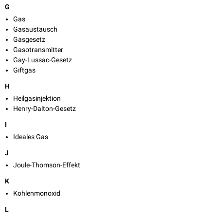
G
Gas
Gasaustausch
Gasgesetz
Gasotransmitter
Gay-Lussac-Gesetz
Giftgas
H
Heilgasinjektion
Henry-Dalton-Gesetz
I
Ideales Gas
J
Joule-Thomson-Effekt
K
Kohlenmonoxid
L