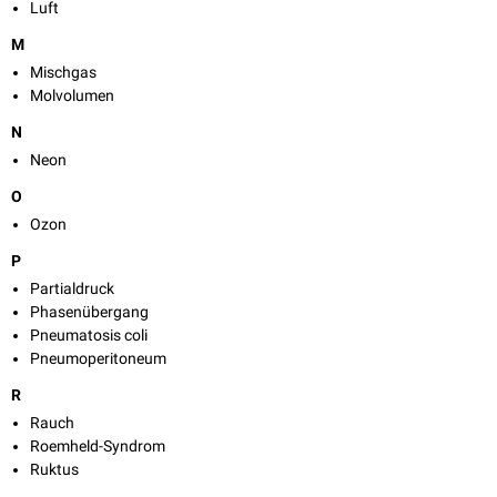
Luft
M
Mischgas
Molvolumen
N
Neon
O
Ozon
P
Partialdruck
Phasenübergang
Pneumatosis coli
Pneumoperitoneum
R
Rauch
Roemheld-Syndrom
Ruktus