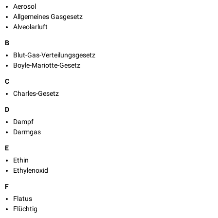
Aerosol
Allgemeines Gasgesetz
Alveolarluft
B
Blut-Gas-Verteilungsgesetz
Boyle-Mariotte-Gesetz
C
Charles-Gesetz
D
Dampf
Darmgas
E
Ethin
Ethylenoxid
F
Flatus
Flüchtig