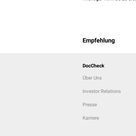
Empfehlung
DocCheck
Über Uns
Investor Relations
Presse
Karriere