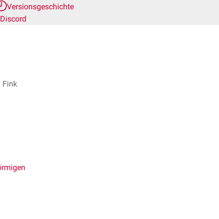
Versionsgeschichte
Discord
 Fink
örmigen