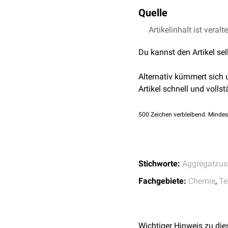
Wird eine Flüssigkeit in 
Quelle
Gleichgewicht
zwischen d
im Gefäß vorherrschende
Artikelinhalt ist veralt
Chemie.de
entweicht die Dampfphase
verdampft ist oder sich 
Du kannst den Artikel se
wird jedoch als
Verdunst
Alternativ kümmert sich
Jene
Energie
, die zum V
Artikel schnell und vollst
Umkehrvorgang vom gasf
500
Zeichen verbleibend. Mindes
Stichworte:
Aggregatzus
Fachgebiete:
Chemie
,
Te
Wichtiger Hinweis zu die