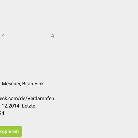
A
A
k Messner, Bijan Fink
check.com/de/Verdampfen
.12.2014. Letzte
24
 kopieren