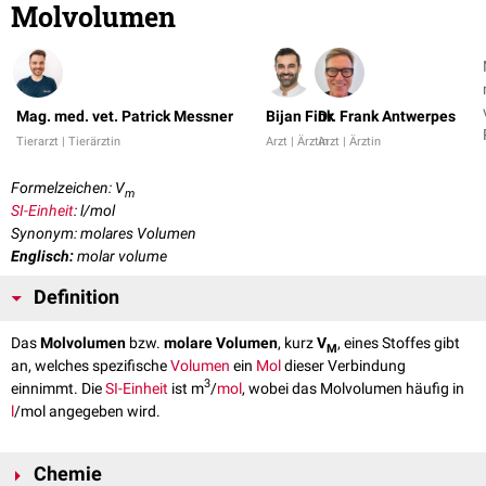
Molvolumen
Mag. med. vet. Patrick Messner
Bijan Fink
Dr. Frank Antwerpes
Tierarzt | Tierärztin
Arzt | Ärztin
Arzt | Ärztin
Formelzeichen: V
m
SI-Einheit
: l/mol
Synonym: molares Volumen
Englisch:
molar volume
Definition
Das
Molvolumen
bzw.
molare Volumen
, kurz
V
, eines Stoffes gibt
M
an, welches spezifische
Volumen
ein
Mol
dieser Verbindung
3
einnimmt. Die
SI-Einheit
ist m
/
mol
, wobei das Molvolumen häufig in
l
/mol angegeben wird.
Chemie