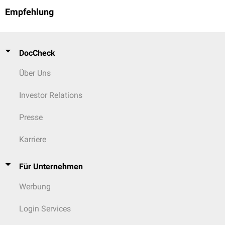
Empfehlung
DocCheck
Über Uns
Investor Relations
Presse
Karriere
Für Unternehmen
Werbung
Login Services