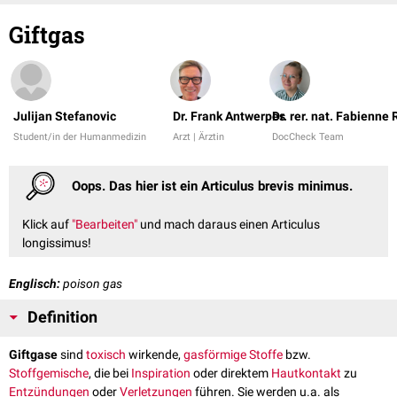
Giftgas
Julijan Stefanovic
Dr. Frank Antwerpes
Dr. rer. nat. Fabienne
Student/in der Humanmedizin
Arzt | Ärztin
DocCheck Team
Oops. Das hier ist ein Articulus brevis minimus.
Klick auf
"Bearbeiten"
und mach daraus einen Articulus
longissimus!
Englisch:
poison gas
Definition
Giftgase
sind
toxisch
wirkende,
gasförmige
Stoffe
bzw.
Stoffgemische
, die bei
Inspiration
oder direktem
Hautkontakt
zu
Entzündungen
oder
Verletzungen
führen. Sie werden u.a. als