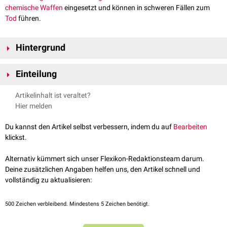
chemische Waffen
eingesetzt und können in schweren Fällen zum
Tod
führen.
Hintergrund
Die Schädigung durch Giftgase ist von der Art und Dauer der
Exposition
Einteilung
abhängig. Bei Inspiration kommt es meist zu einer ausgeprägten
Reizung der
Atmungsorgane
, die in ein toxisches
Lungenödem
mit
Giftgase können in
Nervengase
,
Reizgase
und
Senfgase
unterteilt
Artikelinhalt ist veraltet?
akutem
Lungenversagen
übergehen kann. Typische Symptome sind
werden. Beispiele sind
Hier melden
dann
Dyspnoe
und
Zyanose
.
Stickstofflost
Mechlorethamin
Du kannst den Artikel selbst verbessern, indem du auf
Bearbeiten
Zyklon B
klickst.
Chlorgas
Alternativ kümmert sich unser Flexikon-Redaktionsteam darum.
Deine zusätzlichen Angaben helfen uns, den Artikel schnell und
vollständig zu aktualisieren:
500
Zeichen verbleibend. Mindestens 5 Zeichen benötigt.