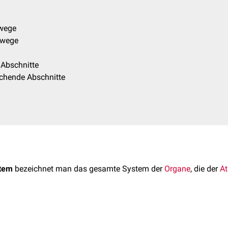
wege
mwege
 Abschnitte
chende Abschnitte
stem
bezeichnet man das gesamte System der
Organe
, die der
A
stem kann man nach
topografischen
oder funktionellen Gesichtsp
s wichtigste Atmungsorgan, die
Lunge
, nimmt hier insofern eine 