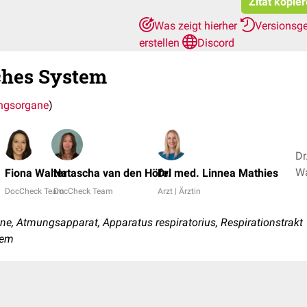
Zitat kopie
Was zeigt hierher
Versionsg
erstellen
Discord
ches System
ngsorgane
)
Dr
Fiona Walter
Natascha van den Höfel
Dr. med. Linnea Mathies
DocCheck Team
DocCheck Team
Arzt | Ärztin
, Atmungsapparat, Apparatus respiratorius, Respirationstrakt
tem