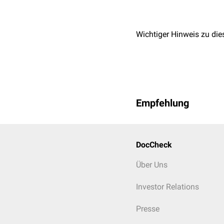
Alveolen
...funktionell
Wichtiger Hinweis zu die
Luftleitende Abschnitte
Nasenhöhle
Kehlkopf
Trachea
Bronchien
Empfehlung
Bronchiolen
Bronchioli terminales
Gasaustauschende Absc
DocCheck
Bronchioli respiratorii
Über Uns
Alveolen
Investor Relations
Presse