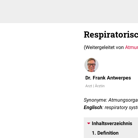
Respiratoris
(Weitergeleitet von
Atmu
Dr. Frank Antwerpes
Arzt | Ärztin
Synonyme: Atmungsorgane
Englisch
: respiratory sys
Inhaltsverzeichnis
1
Definition