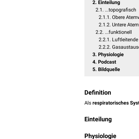
2
Einteilung
2.1
...topografisch
2.1.1
Obere Atem
2.1.2
Untere Ate
2.2
...funktionell
2.2.1
Luftleitende
2.2.2
Gasaustaus
3
Physiologie
4
Podcast
5
Bildquelle
Definition
Als
respiratorisches Sy
Einteilung
Das respiratorische Sy
Physiologie
Abschnitte einteilen. Da