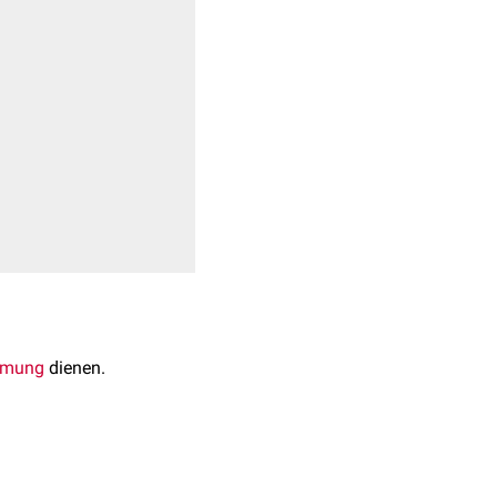
tmung
dienen.
unkten jeweils in zwei
Sonderstellung ein, als