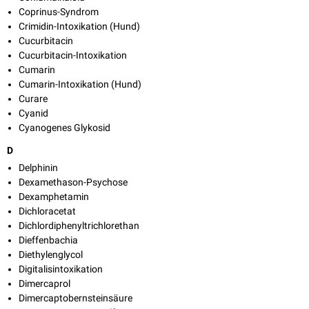
Coprinus-Syndrom
Crimidin-Intoxikation (Hund)
Cucurbitacin
Cucurbitacin-Intoxikation
Cumarin
Cumarin-Intoxikation (Hund)
Curare
Cyanid
Cyanogenes Glykosid
D
Delphinin
Dexamethason-Psychose
Dexamphetamin
Dichloracetat
Dichlordiphenyltrichlorethan
Dieffenbachia
Diethylenglycol
Digitalisintoxikation
Dimercaprol
Dimercaptobernsteinsäure