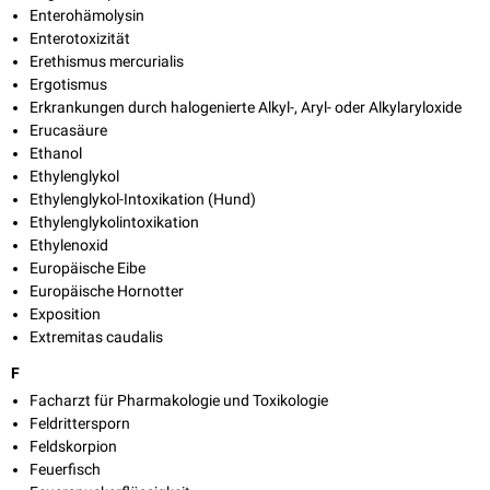
Enterohämolysin
Enterotoxizität
Erethismus mercurialis
Ergotismus
Erkrankungen durch halogenierte Alkyl-, Aryl- oder Alkylaryloxide
Erucasäure
Ethanol
Ethylenglykol
Ethylenglykol-Intoxikation (Hund)
Ethylenglykolintoxikation
Ethylenoxid
Europäische Eibe
Europäische Hornotter
Exposition
Extremitas caudalis
F
Facharzt für Pharmakologie und Toxikologie
Feldrittersporn
Feldskorpion
Feuerfisch