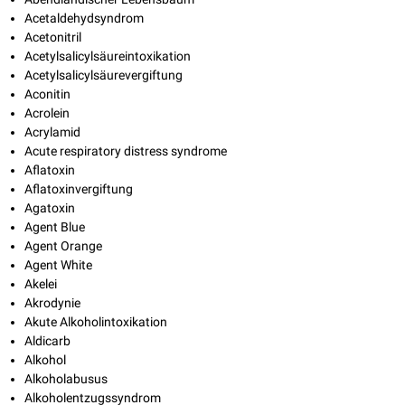
Acetaldehydsyndrom
Acetonitril
Acetylsalicylsäureintoxikation
Acetylsalicylsäurevergiftung
Aconitin
Acrolein
Acrylamid
Acute respiratory distress syndrome
Aflatoxin
Aflatoxinvergiftung
Agatoxin
Agent Blue
Agent Orange
Agent White
Akelei
Akrodynie
Akute Alkoholintoxikation
Aldicarb
Alkohol
Alkoholabusus
Alkoholentzugssyndrom