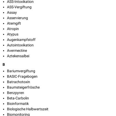
ASS-Intoxikation
ASS-Vergiftung
Assay
Asservierung
Atemgift
Atropin
Atypus
Augenkampfstoff
Autointoxikation
Avermectine
Aztekensalbei
B
Bariumvergiftung
BASIC-Fragebogen
Batrachotoxin
Baumsteigerfrösche
Benzpyren
Beta-Carbolin
Bioinformatik
Biologische Halbwertszeit
Biomonitoring