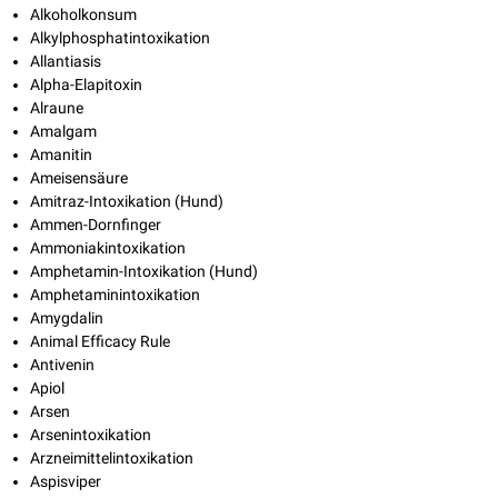
Alkoholkonsum
Alkylphosphatintoxikation
Allantiasis
Alpha-Elapitoxin
Alraune
Amalgam
Amanitin
Ameisensäure
Amitraz-Intoxikation (Hund)
Ammen-Dornfinger
Ammoniakintoxikation
Amphetamin-Intoxikation (Hund)
Amphetaminintoxikation
Amygdalin
Animal Efficacy Rule
Antivenin
Apiol
Arsen
Arsenintoxikation
Arzneimittelintoxikation
Aspisviper