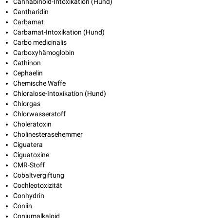
Cannabinoid-Intoxikation (Hund)
Cantharidin
Carbamat
Carbamat-Intoxikation (Hund)
Carbo medicinalis
Carboxyhämoglobin
Cathinon
Cephaelin
Chemische Waffe
Chloralose-Intoxikation (Hund)
Chlorgas
Chlorwasserstoff
Choleratoxin
Cholinesterasehemmer
Ciguatera
Ciguatoxine
CMR-Stoff
Cobaltvergiftung
Cochleotoxizität
Conhydrin
Coniin
Coniumalkaloid