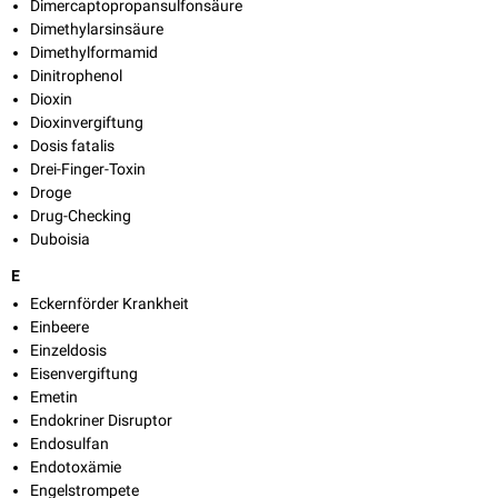
Dimercaptopropansulfonsäure
Dimethylarsinsäure
Dimethylformamid
Dinitrophenol
Dioxin
Dioxinvergiftung
Dosis fatalis
Drei-Finger-Toxin
Droge
Drug-Checking
Duboisia
E
Eckernförder Krankheit
Einbeere
Einzeldosis
Eisenvergiftung
Emetin
Endokriner Disruptor
Endosulfan
Endotoxämie
Engelstrompete