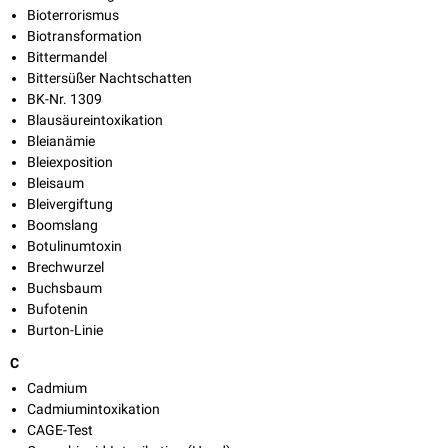
Bioterrorismus
Biotransformation
Bittermandel
Bittersüßer Nachtschatten
BK-Nr. 1309
Blausäureintoxikation
Bleianämie
Bleiexposition
Bleisaum
Bleivergiftung
Boomslang
Botulinumtoxin
Brechwurzel
Buchsbaum
Bufotenin
Burton-Linie
C
Cadmium
Cadmiumintoxikation
CAGE-Test