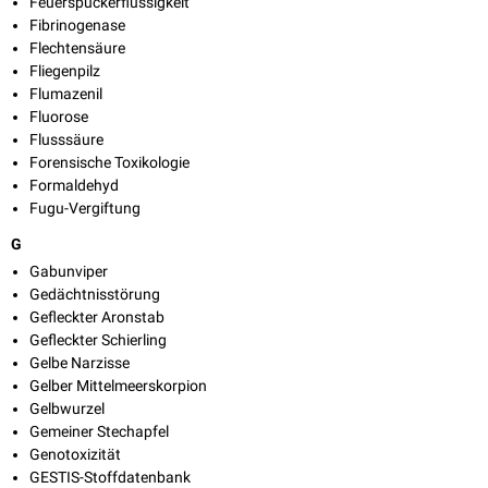
Feuerspuckerflüssigkeit
Fibrinogenase
Flechtensäure
Fliegenpilz
Flumazenil
Fluorose
Flusssäure
Forensische Toxikologie
Formaldehyd
Fugu-Vergiftung
G
Gabunviper
Gedächtnisstörung
Gefleckter Aronstab
Gefleckter Schierling
Gelbe Narzisse
Gelber Mittelmeerskorpion
Gelbwurzel
Gemeiner Stechapfel
Genotoxizität
GESTIS-Stoffdatenbank