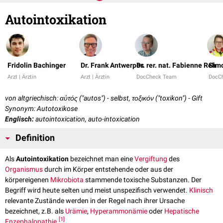
Autointoxikation
Fridolin Bachinger
Dr. Frank Antwerpes
Dr. rer. nat. Fabienne Reh
Sim
Arzt | Ärztin
Arzt | Ärztin
DocCheck Team
DocC
von altgriechisch: αὐτός ("autos") - selbst, τοξικόν ("toxikon") - Gift
Synonym: Autotoxikose
Englisch:
autointoxication, auto-intoxication
Definition
Als
Autointoxikation
bezeichnet man eine
Vergiftung
des
Organismus
durch im Körper entstehende oder aus der
körpereigenen
Mikrobiota
stammende toxische Substanzen. Der
Begriff wird heute selten und meist unspezifisch verwendet.
Klinisch
relevante Zustände werden in der Regel nach ihrer Ursache
bezeichnet, z.B. als
Urämie
,
Hyperammonämie
oder
Hepatische
[
1
]
Enzephalopathie
.