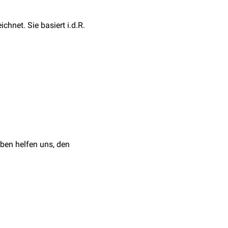
hnet. Sie basiert i.d.R.
le
ben helfen uns, den
synaptischen Spalt oder