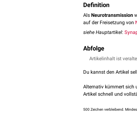
Definition
Als
Neurotransmission
w
auf der Freisetzung von
siehe Hauptartikel
:
Syna
Abfolge
Artikelinhalt ist veralt
Synthese des Neurot
Speicherung des Neur
Du kannst den Artikel se
Eintreffen eines
Aktio
Calciumeinstrom
in d
Alternativ kümmert sich
Freisetzung des Neur
Artikel schnell und vollst
Bindung des Neurotr
Deaktivierung des Ne
durch
Reuptake
in da
500
Zeichen verbleibend. Mindes