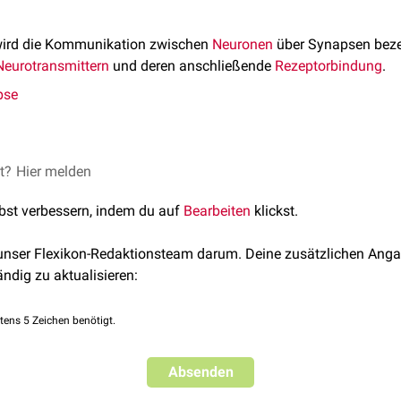
ird die Kommunikation zwischen
Neuronen
über Synapsen bezeic
Neurotransmittern
und deren anschließende
Rezeptorbindung
.
pse
et?
ransmitters im
Hier melden
Perikaryon
,
Axon
oder
Axonterminal
der
Nervenzel
otransmitters in
Vesikeln
des Axonterminals
lbst verbessern, indem du auf
Bearbeiten
klickst.
nspotentials
as Axonterminal
 unser Flexikon-Redaktionsteam darum. Deine zusätzlichen Anga
otransmitters aus den Vesikeln in den
synaptischen Spalt
ändig zu aktualisieren:
ansmitters an
Rezeptoren
der
postsynaptischen
Membran
urotransmitters, entweder durch enzymatische Degradierung im 
s Axonterminal
tens 5 Zeichen benötigt.
Absenden