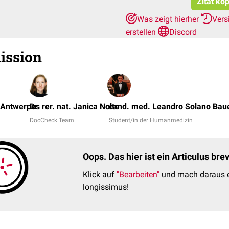
Zitat ko
Was zeigt hierher
Vers
erstellen
Discord
ission
k Antwerpes
Dr. rer. nat. Janica Nolte
cand. med. Leandro Solano Bau
DocCheck Team
Student/in der Humanmedizin
Oops. Das hier ist ein Articulus br
Klick auf
"Bearbeiten"
und mach daraus e
longissimus!