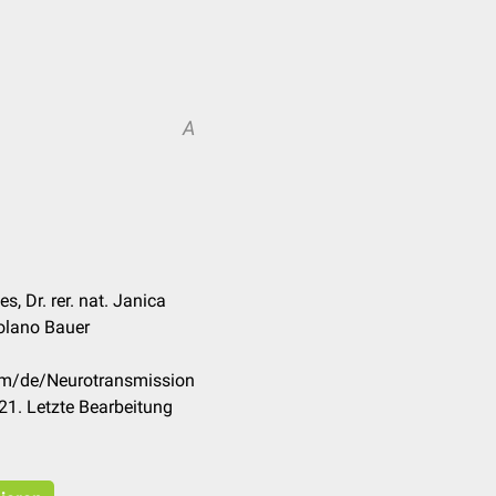
A
s, Dr. rer. nat. Janica
olano Bauer
com/de/Neurotransmission
1. Letzte Bearbeitung