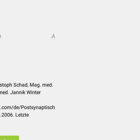
A
A
ristoph Schad, Mag. med.
 med. Jannik Winter
ck.com/de/Postsynaptisch
.2006. Letzte