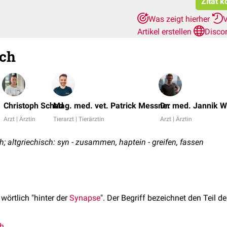
Zitat k
Was zeigt hierher
V
Artikel erstellen
Disco
sch
Christoph Schad
Mag. med. vet. Patrick Messner
Dr. med. Jannik W
Arzt | Ärztin
Tierarzt | Tierärztin
Arzt | Ärztin
ch; altgriechisch: syn - zusammen, haptein - greifen, fassen
wörtlich "hinter der
Synapse
". Der Begriff bezeichnet den Teil d
ch