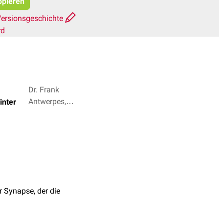
opieren
ersionsgeschichte
rd
Dr. Frank
Antwerpes,
inter
Christoph Schad
+ 2
er Synapse, der die