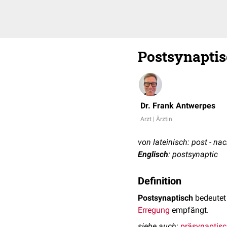
Postsynapti
Dr. Frank Antwerpes
Arzt | Ärztin
von lateinisch: post - na
Englisch
: postsynaptic
Definition
Postsynaptisch
bedeutet 
Erregung
empfängt.
siehe auch
:
präsynaptis