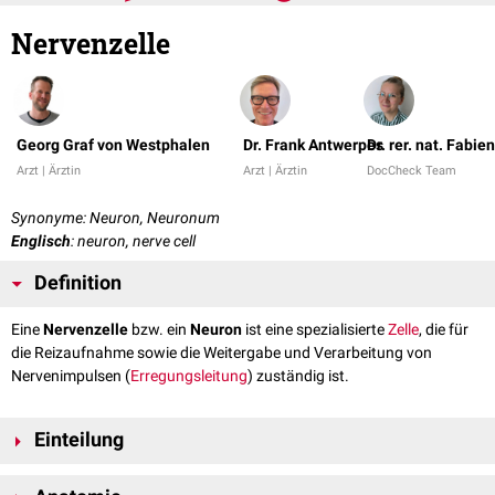
Nervenzelle
Georg Graf von Westphalen
Dr. Frank Antwerpes
Dr. rer. nat. Fabi
Arzt | Ärztin
Arzt | Ärztin
DocCheck Team
Synonyme: Neuron, Neuronum
Englisch
: neuron, nerve cell
Definition
Eine
Nervenzelle
bzw. ein
Neuron
ist eine spezialisierte
Zelle
, die für
die Reizaufnahme sowie die Weitergabe und Verarbeitung von
Nervenimpulsen (
Erregungsleitung
) zuständig ist.
Einteilung
Die Einteilung von Nervenzellen kann anhand der Beobachtung einzelner