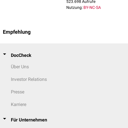
GABAerge
Nervenzellen
523.698 Aufrufe
3D-Darstellung eines Neurons
glutaminerge
Nervenzellen
Nutzung:
BY-NC-SA
histaminerge
Nervenzellen
purinerge
Nervenzellen
serotonerge
Nervenzellen
Empfehlung
...nach Transkriptom
Nach ihrem
Transkriptom
, also nach den
Genen
, die in einer Nervenzelle
in
mRNA
übersetzt werden, lassen sich Nervenzellen weiter in
DocCheck
Supercluster, Cluster und Subcluster differenzieren. Diese
Unterscheidungen sind zur Zeit (2024) noch Gegenstand der
Über Uns
Grundlagenforschung. Erste Ergebnisse zeigen jedoch, dass es
Tausende von Formen
epigenetisch
spezialisierter Neuronen im ZNS gibt,
[
1
]
Investor Relations
die unterschiedliche Aufgaben erfüllen.
Presse
Karriere
Für Unternehmen