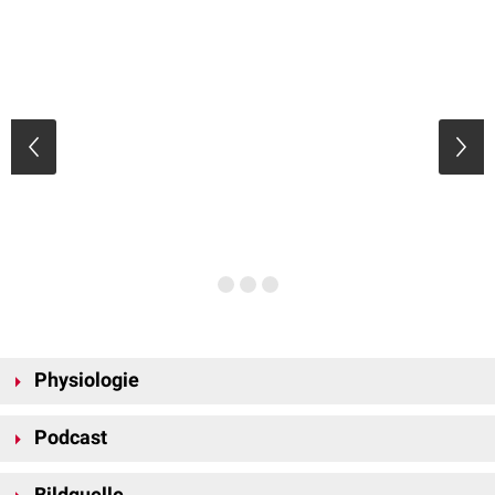
Physiologie
Überblick
Podcast
Wenn ein Reiz das Neuron erreicht, wird am
Axoninitialsegment
ein
Aktionspotential ausgelöst. Aktionspotentiale erfolgen durch die
Bildquelle