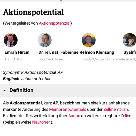
Aktionspotential
(Weitergeleitet von
Aktionspotenzial
)
Emrah Hircin
Dr. rer. nat. Fabienne Reh
Timon Klensang
Syahfi
Arzt | Ärztin
DocCheck Team
Student/in der Humanmedizin
Student
Synonyme: Aktionspotenzial, AP
Englisch
: action potential
Definition
Als
Aktionspotential
, kurz
AP
, bezeichnet man eine kurz anhaltende,
markante Änderung des
Membranpotentials
über der
Zellmembran
.
Es dient der Reizweiterleitung über
Axone
an weitere erregbare
Zellen
(beispielsweise
Neuronen
).