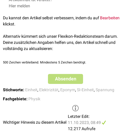
einem
Ampére
und einer erbrachten
Leistung
von einem
Watt
zwischen
verschiedenen Formen ausdrücken. Es gilt:
Hier melden
den Punkten gemessen werden kann.
(
U
)
S
I
=
V
=
J
C
=
W
A
=
k
g
×
m
2
s
3
×
A
Damit lässt sich die Spannung beispielsweise aus den Einheiten für
Du kannst den Artikel selbst verbessern, indem du auf
Bearbeiten
Ladung
klickst.
und
Energie
oder Leistung und
Stromstärke
ableiten.
Alternativ kümmert sich unser Flexikon-Redaktionsteam darum.
Deine zusätzlichen Angaben helfen uns, den Artikel schnell und
vollständig zu aktualisieren:
500
Zeichen verbleibend. Mindestens 5 Zeichen benötigt.
Absenden
Stichworte:
Einheit
,
Elektrizität
,
Eponym
,
SI-Einheit
,
Spannung
Fachgebiete:
Physik
Letzter Edit:
Wichtiger Hinweis zu diesem Artikel
11.10.2023, 08:49
12.217 Aufrufe