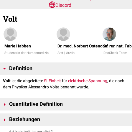
Discord
Volt
Marie Habben
Dr. med. Norbert Ostendorf
Dr. rer. nat. F
Student/in der Humanmedizin
Arzt | Ärztin
DocCheck Team
Definition
Volt
ist die abgeleitete
SI-Einheit
für
elektrische Spannung
, die nach
dem Physiker Alessandro Volta benannt wurde.
Quantitative Definition
Die Größe eines Voltes ist definiert durch die elektrische Spannung U
Beziehungen
(international E), die zwischen zwei Punkten eines homogenen,
gleichmäßig temperierten Linienleiters bei einem stationären Strom von
Mathematisch lässt sich ein Volt als Ableitung aus SI-Einheiten in
Artikelinhalt ist veraltet?