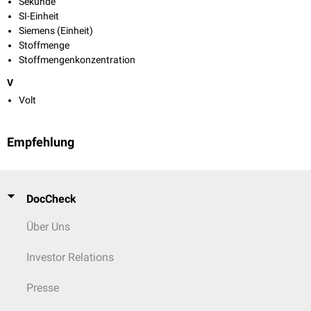
Sekunde
SI-Einheit
Siemens (Einheit)
Stoffmenge
Stoffmengenkonzentration
V
Volt
Empfehlung
DocCheck
Über Uns
Investor Relations
Presse