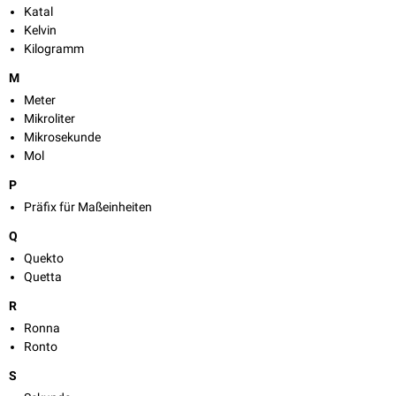
Katal
Kelvin
Kilogramm
M
Meter
Mikroliter
Mikrosekunde
Mol
P
Präfix für Maßeinheiten
Q
Quekto
Quetta
R
Ronna
Ronto
S