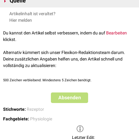
Quelle
folgen, ist die
Amplitude
eines Rezeptorpotentials an
Dendriten
und dem
Perikaryon
abhängig von der Reizstärke und -dauer. Bei der Weiterleitung
Spektrum;
Rezeptorpotential
; abgerufen am 05.04.2023
Artikelinhalt ist veraltet?
an der Rezeptormembran nimmt die Amplitude ab (
Dekrement
). Beim
Hier melden
Überschreiten einer gewissen
Reizschwelle
wird ein Aktionspotential
innerhalb der
Rezeptorafferenz
generiert.
Du kannst den Artikel selbst verbessern, indem du auf
Bearbeiten
In der Regel kommt es nach der Aktivierung des Rezeptors zu einer
klickst.
Depolarisation
, induziert durch die Öffnung von
Kationenkanälen
. Eine
Ausnahme gibt es z.B. bei den
Fotorezeptoren
des menschlichen Auges,
Alternativ kümmert sich unser Flexikon-Redaktionsteam darum.
bei denen ein adäquater Reiz (Licht) zu einer
Hyperpolarisation
führt.
Deine zusätzlichen Angaben helfen uns, den Artikel schnell und
siehe auch:
Rezeptor
vollständig zu aktualisieren:
500
Zeichen verbleibend. Mindestens 5 Zeichen benötigt.
Absenden
Stichworte:
Rezeptor
Fachgebiete:
Physiologie
Letzter Edit: