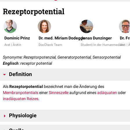
Rezeptorpotential
Dominic Prinz
Dr. med. Miriam Dodegge
Jonas Dunzinger
Dr. F
Arzt | Ärztin
DocCheck Team
Student/in der Humanmedizin
Arzt | 
Synonyme: Rezeptorpotenzial, Generatorpotential, Sensorpotential
Englisch
: receptor potential
Definition
Als
Rezeptorpotential
bezeichnet man die Änderung des
Membranpotentials
einer
Sinneszelle
aufgrund eines
adäquaten
oder
inadäquaten Reizes
.
Physiologie
Während
Aktionspotentiale
am
Axon
dem "
Alles-oder-Nichts-Gesetz
"