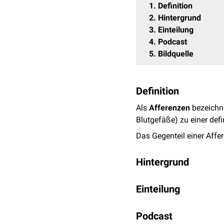
1
Definition
2
Hintergrund
3
Einteilung
4
Podcast
5
Bildquelle
Definition
Als
Afferenzen
bezeichne
Blutgefäße) zu einer defi
Das Gegenteil einer Affer
Hintergrund
Der Begriff der Afferenz
Einteilung
verschiedenen Strukture
Entsprechen ihrer Positi
Bezogen auf das
Per
Podcast
Afferenzen. Die
primär a
efferent.