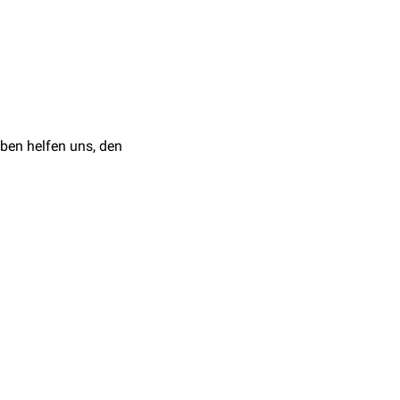
er
Hinterwurzeln
des
, welche Reize zuleiten,
gnale aus der Peripherie
n sie grob in
somatische
ben helfen uns, den