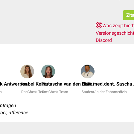
Zit
Was zeigt hier
Versionsgeschich
Discord
nk Antwerpes
Isabel Keller
Natascha van den Höfel
Stud.med.dent. Sascha 
in
DocCheck Team
DocCheck Team
Student/in der Zahnmedizin
hintragen
iber, afference