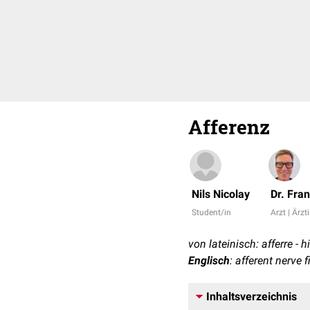
Afferenz
Nils Nicolay
Dr. Fra
Student/in
Arzt | Ärzt
von lateinisch: afferre - 
Englisch
: afferent nerve f
Inhaltsverzeichnis