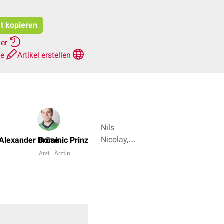
at kopieren
her
te
Artikel erstellen
Nils
Nicolay,
Alexander Bröse
Dominic Prinz
Dr. Frank
Arzt | Ärztin
Antwerpes
+ 6