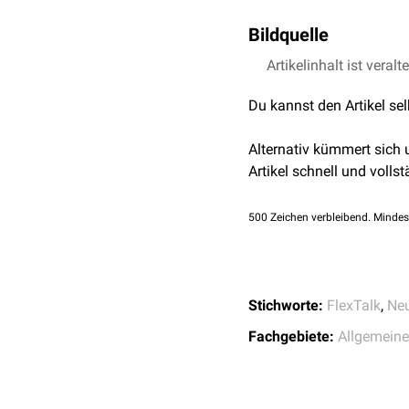
aufnehmen und zum
Rü
In Bezug auf eine Hir
Rückenmarks.
Bildquelle
Afferenzen, während E
Auf der Organisatio
Artikelinhalt ist veralt
Bildquelle Podcast: 
zum ZNS gelangen, al
und
viszerale
Afferen
Du kannst den Artikel se
Alternativ kümmert sich
Artikel schnell und vollst
500
Zeichen verbleibend. Mindes
Stichworte:
FlexTalk
,
Ne
Fachgebiete:
Allgemein