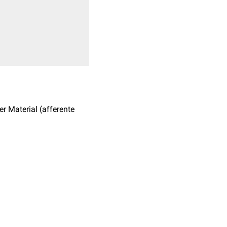
r Material (afferente
und dort auf
ndäre und tertiäre
chnet, die
Neuriten
als
in der Peripherie