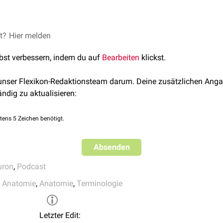
ckenmark
weiterleiten. Ihre Zellkörper liegen im
Spinalganglion
d
nregion oder ein
Kerngebiet
im ZNS nennt man die Faserstrukturen
fferenzen Erregungen weiterleiten.
FlexTalk – Nervensystem
nsebene von
ZNS
und
PNS
werden alle
Nervenfasern
, über die Si
et?
Gatewood/
Hier melden
Unsplash
s afferente Nervenfasern oder "Afferenzen" bezeichnet. Man kan
zen unterscheiden.
lbst verbessern, indem du auf
Bearbeiten
klickst.
 unser Flexikon-Redaktionsteam darum. Deine zusätzlichen Anga
ändig zu aktualisieren:
tens 5 Zeichen benötigt.
Absenden
uron
,
Podcast
e Anatomie
,
Anatomie
,
Terminologie
Letzter Edit: