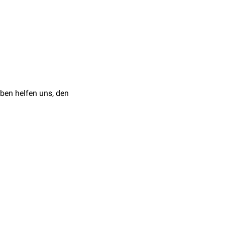
owie in
Nematoden
vor.
arying exponents for
ben helfen uns, den
 Center, 1995