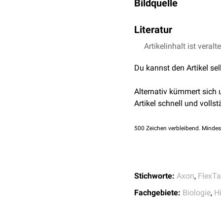
Bildquelle
Horizontalzellen
der
N
Unipolare Bürstenzell
Bildquelle Podcast: ©
Literatur
Weiterhin kommen sie i
Artikelinhalt ist veralt
Rahimi-Majd et al.
Ro
avalanche activity
,
Du kannst den Artikel se
Schiebler et al. Anat
Martin Trepel. Neuroa
Alternativ kümmert sich
Kenneth S. Saladin. 
Artikel schnell und vollst
Peichl et al.
Developm
Perlman et al.
S-Poten
500
Zeichen verbleibend. Mindes
Stichworte:
Axon
,
FlexTa
Fachgebiete:
Biologie
,
H