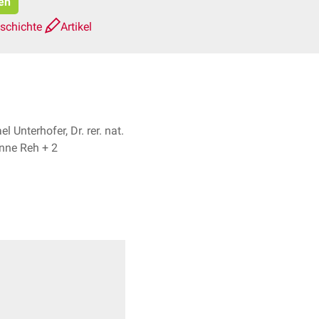
ren
eschichte
Artikel
l Unterhofer, Dr. rer. nat.
Fabienne Reh + 2