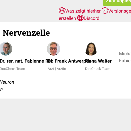
Zitat kopie
Was zeigt hierher
Versionsg
erstellen
Discord
 Nervenzelle
Michae
Dr. rer. nat. Fabienne Reh
Dr. Frank Antwerpes
Fiona Walter
DocCheck Team
Arzt | Ärztin
DocCheck Team
 Neuron
on