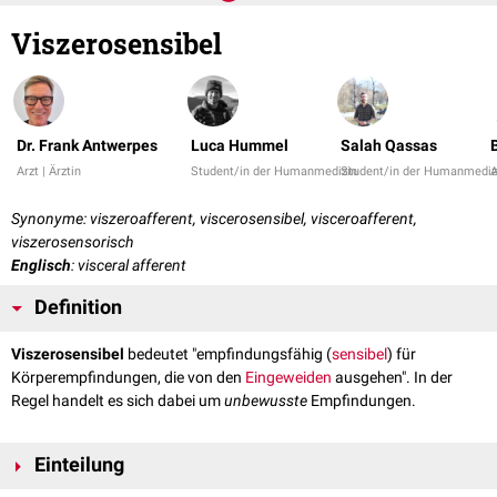
Viszerosensibel
Dr. Frank Antwerpes
Luca Hummel
Salah Qassas
Arzt | Ärztin
Student/in der Humanmedizin
Student/in der Humanmediz
A
Synonyme: viszeroafferent, viscerosensibel, visceroafferent,
viszerosensorisch
Englisch
: visceral afferent
Definition
Viszerosensibel
bedeutet "empfindungsfähig (
sensibel
) für
Körperempfindungen, die von den
Eingeweiden
ausgehen". In der
Regel handelt es sich dabei um
unbewusste
Empfindungen.
Einteilung