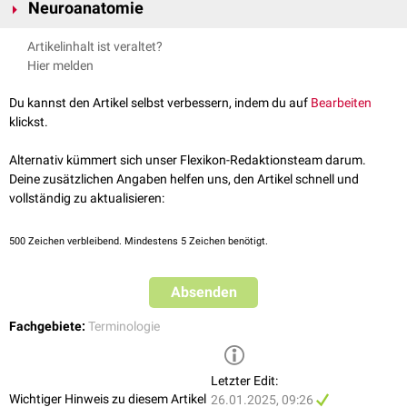
Neuroanatomie
Somatomotorische Nervenfasern finden sich bei allen
Motoneuronen
,
Artikelinhalt ist veraltet?
deren
Perikarya
im
Vorderhorn
des
Rückenmarks
sitzen.
Hier melden
Somatomotorische Fasern verlaufen außerdem in den Nervi
oculomotorius
,
trochlearis
und
abducens
zu den äußeren
Augenmuskeln
Du kannst den Artikel selbst verbessern, indem du auf
Bearbeiten
sowie im
Nervus hypoglossus
zur
Zunge
. Die zugehörigen Nervenzellen
klickst.
entsprechen morphologisch den motorischen Vorderhornzellen. Ihre
Kerne liegen
paramedian
unmittelbar
ventral
am Bodens des
4.
Alternativ kümmert sich unser Flexikon-Redaktionsteam darum.
Ventrikels
und des
Aquädukts
. Sie bilden eine der Vordersäule des
Deine zusätzlichen Angaben helfen uns, den Artikel schnell und
Rückenmarks entsprechende Kernreihe, bestehend aus folgenden
vollständig zu aktualisieren:
Kerngebieten:
Nucleus nervi oculomotorii
500
Zeichen verbleibend. Mindestens 5 Zeichen benötigt.
Nucleus nervi trochlearis
Nucleus nervi abducentis
Absenden
Nucleus nervi hypoglossi
siehe auch:
somatosensibel
,
viszerosensibel
,
viszeroefferent
Fachgebiete:
Terminologie
Letzter Edit:
Wichtiger Hinweis zu diesem Artikel
26.01.2025, 09:26