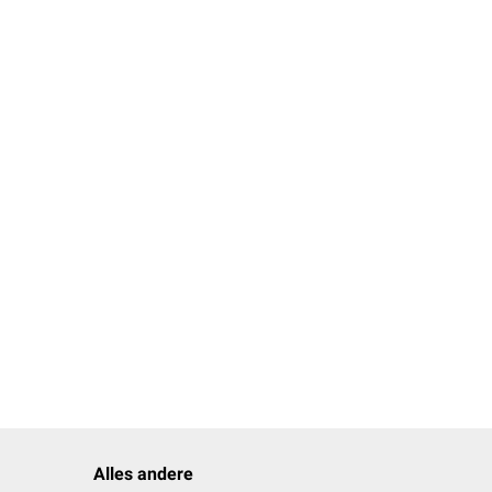
 es daher nur zu
t.
Alles andere