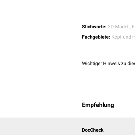
ipsilateral
innerviert. Bei
partiellen Funktionsstör
Stichworte:
3D-Modell
,
F
Fachgebiete:
Kopf und H
Wichtiger Hinweis zu die
3D-Modell der Nerven de
Empfehlung
DocCheck