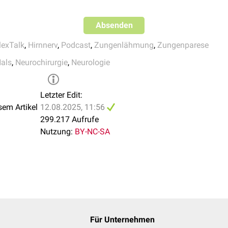
 Ausfällen in einer Hemisphäre (z.B. bei einem
Hirninfarkt
) kommt
ungen.
Absenden
lexTalk
,
Hirnnerv
,
Podcast
,
Zungenlähmung
,
Zungenparese
als
,
Neurochirurgie
,
Neurologie
Letzter Edit:
sem Artikel
12.08.2025, 11:56
299.217 Aufrufe
Nutzung:
BY-NC-SA
s Kopfs. Der Nervus hypoglossus ist mit der Nummer 17 markier
Für Unternehmen