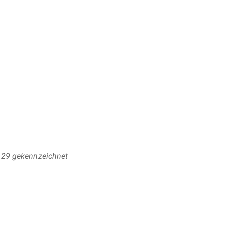
r. 29 gekennzeichnet
asern im
Sulcus
in bis zu drei Stämmen
 ganz in der Nähe des