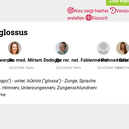
Zitat kop
Was zeigt hierher
Versi
erstellen
Discord
glossus
twerpes
Dr. med. Miriam Dodegge
Dr. rer. nat. Fabienne Reh
Johannes Betz
Isabel
DocCheck Team
DocCheck Team
DocCheck Team
DocChe
hypo") - unter; λῶσσα ("glossa") - Zunge, Sprache
. Hirnnerv, Unterzungennerv, Zungenschlundnerv
rve