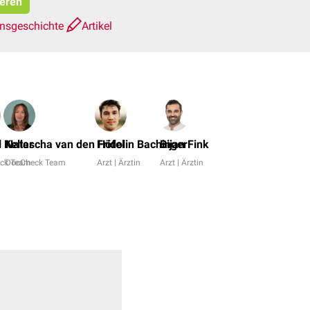
ieren
onsgeschichte
Artikel
Dr.
No,
 Keller
Natascha van den Höfel
Fridolin Bachinger
Bijan Fink
Dr.
ck Team
DocCheck Team
Arzt | Ärztin
Arzt | Ärztin
Frank
Antwerpes
+
17