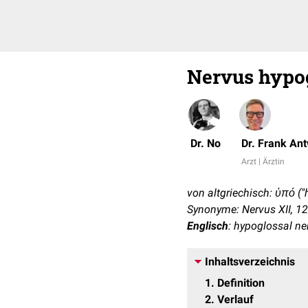
Nervus hypo
Dr. No
Dr. Frank An
Arzt | Ärztin
von altgriechisch: ὑπό ("
Synonyme: Nervus XII, 12
Englisch
: hypoglossal ne
Inhaltsverzeichnis
1
Definition
2
Verlauf