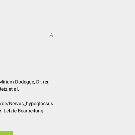
A
Miriam Dodegge, Dr. rer.
tz et al.
om/de/Nervus_hypoglossus
. Letzte Bearbeitung