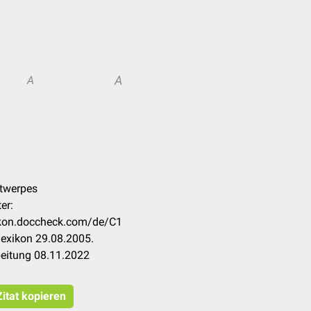
A
A
ntwerpes
er:
xikon.doccheck.com/de/C1
exikon 29.08.2005.
beitung 08.11.2022
Zitat kopieren