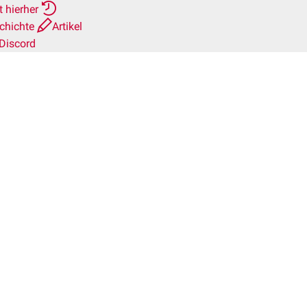
t hierher
chichte
Artikel
Discord