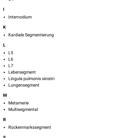
I
Internodium
K
Kardiale Segmentierung
L
L5
L6
L7
Lebersegment
Lingula pulmonis sinistri
Lungensegment
M
Metamerie
Multisegmental
R
Rückenmarkssegment
S