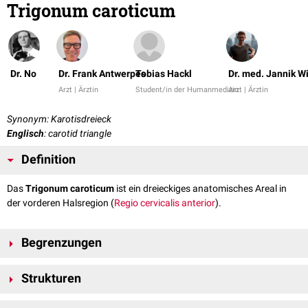
Trigonum caroticum
Dr. No
Dr. Frank Antwerpes
Tobias Hackl
Dr. med. Jannik W
Arzt | Ärztin
Student/in der Humanmedizin
Arzt | Ärztin
Synonym: Karotisdreieck
Englisch
: carotid triangle
Definition
Das
Trigonum caroticum
ist ein dreieckiges anatomisches Areal in
der vorderen Halsregion (
Regio cervicalis anterior
).
Begrenzungen
Das Trigonum caroticum befindet sich unterhalb des
Platysmas
sowie
Strukturen
der oberflächlichen
Halsfaszie
. Seine Begrenzungen bilden:
kranial
: Venter posterior des
Musculus digastricus
und dem
Im Trigonum caroticum teilt sich die
Arteria carotis communis
in die