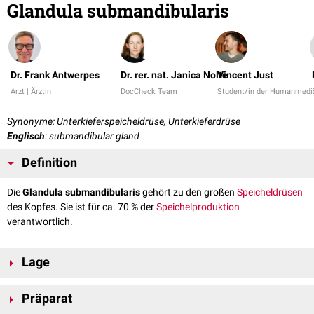
Glandula submandibularis
Dr. Frank Antwerpes
Dr. rer. nat. Janica Nolte
Vincent Just
Arzt | Ärztin
DocCheck Team
Student/in der Humanmedi
Synonyme: Unterkieferspeicheldrüse, Unterkieferdrüse
Englisch
: submandibular gland
Definition
Die
Glandula submandibularis
gehört zu den großen
Speicheldrüsen
des Kopfes. Sie ist für ca. 70 % der
Speichelproduktion
verantwortlich.
Lage
Die Glandula submandibularis liegt in dem
Trigonum submandibulare
, in
Präparat
der Nische zwischen dem Unterkiefer (
Mandibula
) und dem Venter