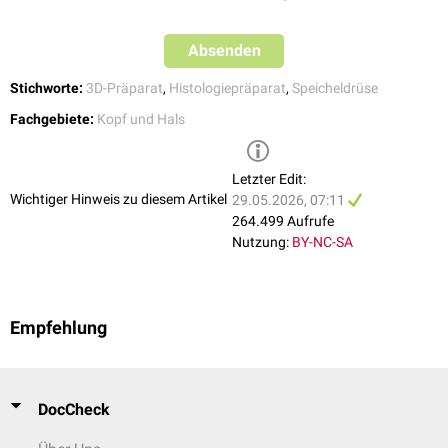
Die Glandula submandibularis ist eine gemischte
seromuköse
Speicheldrüse mit
tubuloazinöser
Architektur. Sie besteht überwiegend
Absenden
aus serösen
Acini
, zwischen denen einzelne muzinöse
Drüsenschläuche
liegen.
Stichworte:
3D-Präparat
,
Histologiepräparat
,
Speicheldrüse
Fachgebiete:
Kopf und Hals
Letzter Edit:
Wichtiger Hinweis zu diesem Artikel
29.05.2026, 07:11
264.499 Aufrufe
Nutzung:
BY-NC-SA
Empfehlung
DocCheck