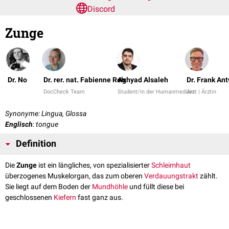
Discord
Zunge
Dr. No
Dr. rer. nat. Fabienne Reh
Aghyad Alsaleh
Dr. Frank An
DocCheck Team
Student/in der Humanmedizin
Arzt | Ärztin
Synonyme: Lingua, Glossa
Englisch
: tongue
Definition
Die
Zunge
ist ein längliches, von spezialisierter
Schleimhaut
überzogenes Muskelorgan, das zum oberen
Verdauungstrakt
zählt.
Sie liegt auf dem Boden der
Mundhöhle
und füllt diese bei
geschlossenen
Kiefern
fast ganz aus.