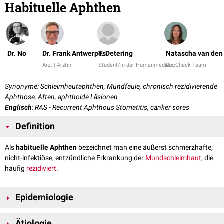
Habituelle Aphthen
Dr. No
Dr. Frank Antwerpes
T. Detering
Natascha van den
Arzt | Ärztin
Student/in der Humanmedizin
DocCheck Team
Synonyme: Schleimhautaphthen, Mundfäule, chronisch rezidivierende
Aphthose, Aften, aphthoide Läsionen
Englisch
: RAS - Recurrent Aphthous Stomatitis, canker sores
Definition
Als
habituelle Aphthen
bezeichnet man eine äußerst schmerzhafte,
nicht-infektiöse, entzündliche Erkrankung der
Mundschleimhaut
, die
häufig
rezidiviert
.
Epidemiologie
Aphthen sind die in Industrieländern am meisten verbreitete
Ätiologie