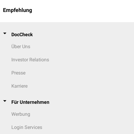
Empfehlung
DocCheck
Über Uns
Investor Relations
Presse
Karriere
Für Unternehmen
Werbung
Login Services