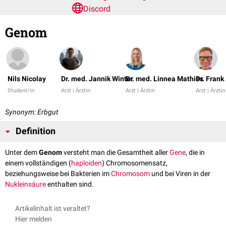
Discord
Genom
Nils Nicolay
Dr. med. Jannik Winter
Dr. med. Linnea Mathies
Dr. Fran
Student/in
Arzt | Ärztin
Arzt | Ärztin
Arzt | Ärztin
Synonym: Erbgut
Definition
Unter dem
Genom
versteht man die Gesamtheit aller
Gene
, die in
einem vollständigen (
haploiden
) Chromosomensatz,
beziehungsweise bei Bakterien im
Chromosom
und bei Viren in der
Nukleinsäure
enthalten sind.
Artikelinhalt ist veraltet?
Hier melden