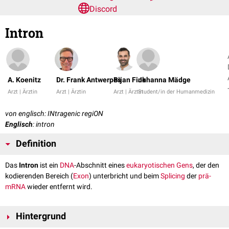
Discord
Intron
A. Koenitz
Dr. Frank Antwerpes
Bijan Fink
Johanna Mädge
Arzt | Ärztin
Arzt | Ärztin
Arzt | Ärztin
Student/in der Humanmedizin
von englisch: INtragenic regiON
Englisch
: intron
Definition
Das
Intron
ist ein
DNA
-Abschnitt eines
eukaryotischen
Gens
, der den
kodierenden Bereich (
Exon
) unterbricht und beim
Splicing
der
prä-
mRNA
wieder entfernt wird.
Hintergrund