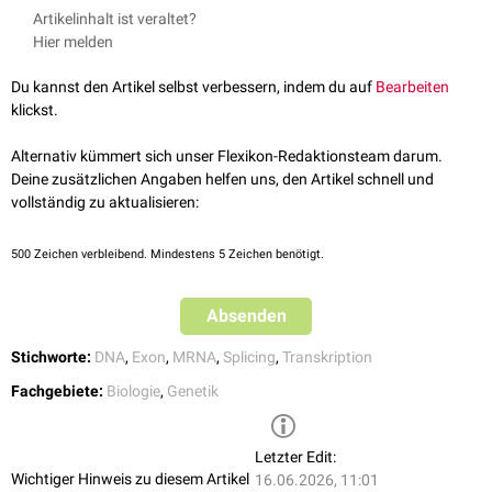
Nach der
Transkription
entsteht eine prä-mRNA, die neben Exons auch
Artikelinhalt ist veraltet?
nicht-proteinkodierende Introns enthält. Während der
Hier melden
posttranskriptionellen Prozessierung werden die Introns durch das
Spliceosom
entfernt, sodass die (reife)
mRNA
entsteht. Meist beginnt die
Du kannst den Artikel selbst verbessern, indem du auf
Bearbeiten
Intronsequenz mit der Basenabfolge
Guanin
-
Uracil
und endet mit
klickst.
Adenin
-
Guanin
(GU-AG-Introns).
Eine besondere Rolle nehmen selbstspleißende Introns (
Ribozyme
) ein,
Alternativ kümmert sich unser Flexikon-Redaktionsteam darum.
die sich
autokatalytisch
aus der prä-mRNA entfernen. Dabei
Deine zusätzlichen Angaben helfen uns, den Artikel schnell und
unterscheidet man zwischen
Gruppe-I-
und
Gruppe-II-Introns
.
vollständig zu aktualisieren:
Üblicherweise enthalten die Introns die für die
Transkription
unerlässlichen Regulationselemente (
cis acting elements
). Häufig finden
500
Zeichen verbleibend. Mindestens 5 Zeichen benötigt.
sich hier auch sich regelmäßig wiederholende Basen (
Triplett-Repeat
).
Prokaryonten
enthalten i.d.R. keine Introns.
Absenden
Stichworte:
DNA
,
Exon
,
MRNA
,
Splicing
,
Transkription
Fachgebiete:
Biologie
,
Genetik
Letzter Edit:
Wichtiger Hinweis zu diesem Artikel
16.06.2026, 11:01