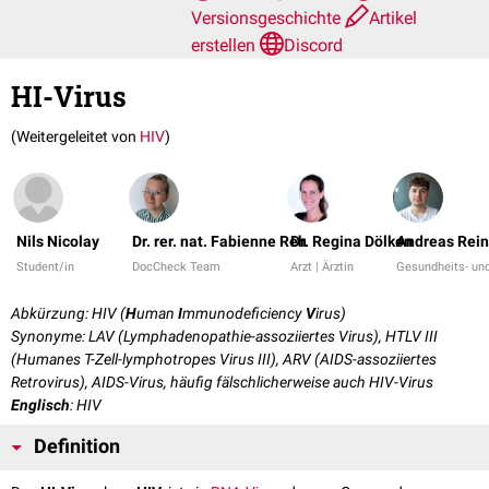
Versionsgeschichte
Artikel
erstellen
Discord
HI-Virus
(Weitergeleitet von
HIV
)
Nils Nicolay
Dr. rer. nat. Fabienne Reh
Dr. Regina Dölken
Andreas Rei
Student/in
DocCheck Team
Arzt | Ärztin
Gesundheits- und
Abkürzung: HIV (
H
uman
I
mmunodeficiency
V
irus)
Synonyme: LAV (Lymphadenopathie-assoziiertes Virus), HTLV III
(Humanes T-Zell-lymphotropes Virus III), ARV (AIDS-assoziiertes
Retrovirus), AIDS-Virus, häufig fälschlicherweise auch HIV-Virus
Englisch
: HIV
Definition