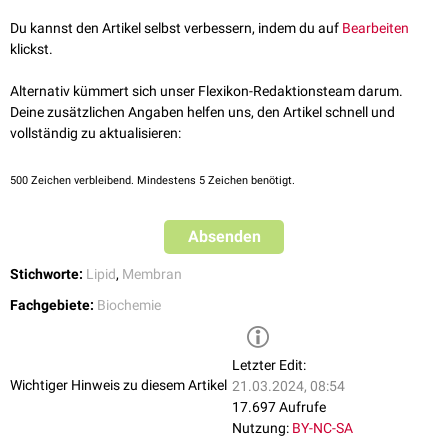
Grundlage für die Struktur und Funktion von zellulären
Membranen
wie
Du kannst den Artikel selbst verbessern, indem du auf
Bearbeiten
der
Plasmamembran
.
klickst.
Alternativ kümmert sich unser Flexikon-Redaktionsteam darum.
Deine zusätzlichen Angaben helfen uns, den Artikel schnell und
vollständig zu aktualisieren:
500
Zeichen verbleibend. Mindestens 5 Zeichen benötigt.
Absenden
Stichworte:
Lipid
,
Membran
Fachgebiete:
Biochemie
Letzter Edit:
Wichtiger Hinweis zu diesem Artikel
21.03.2024, 08:54
17.697 Aufrufe
Nutzung:
BY-NC-SA