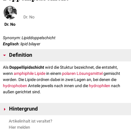
Dr. No
Dr. No
Synonym: Lipiddoppelschicht
Englisch
: lipid bilayer
Definition
Als
Doppellipidschicht
wird die Stuktur bezeichnet, die entsteht,
wenn
amphiphile
Lipide
in einem
polaren
Lösungsmittel
gemischt
werden. Die Lipide ordnen dabei in zwei Lagen an, bei denen die
hydrophoben
Anteile jeweils nach innen und die
hydrophilen
nach
außen gerichtet sind.
Hintergrund
Amphiphile Lipide wie
Phospholipide
bestehen aus hydrophoben
Artikelinhalt ist veraltet?
Anteilen, den
Fettsäureresten
, und hydrophilen Anteilen, den
Hier melden
Kopfgruppen. Die Ausbildung von Doppellipidschichten bildet die