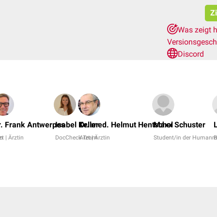
Z
Was zeigt h
Versionsgesch
Discord
r. Frank Antwerpes
Isabel Keller
Dr. med. Helmut Hentschel
Maxx Schuster
in
zt | Ärztin
DocCheck Team
Arzt | Ärztin
Student/in der Humanm
B