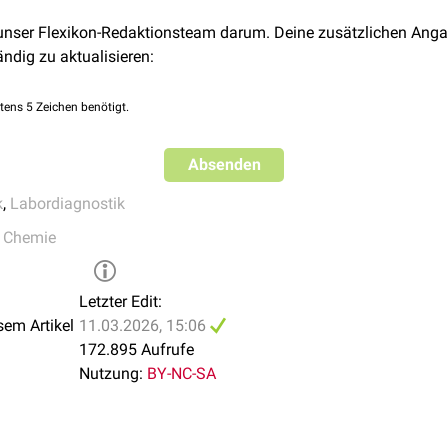
 unser Flexikon-Redaktionsteam darum. Deine zusätzlichen Anga
ändig zu aktualisieren:
e
in unserem Körper dienen in erster Linie als Membranbaustein
tens 5 Zeichen benötigt.
auch in erster Linie als Membranbausteine. Man teilt sie ein in
Absenden
k
,
Labordiagnostik
,
Chemie
.a. die lipophilen
Vitamine
A
,
E
und
K
, ferner
Ubichinon
.
Letzter Edit:
sem Artikel
11.03.2026, 15:06
s wichtigster Vertreter das
Cholesterin
und alle Derivate, die aus
172.895 Aufrufe
Nutzung:
BY-NC-SA