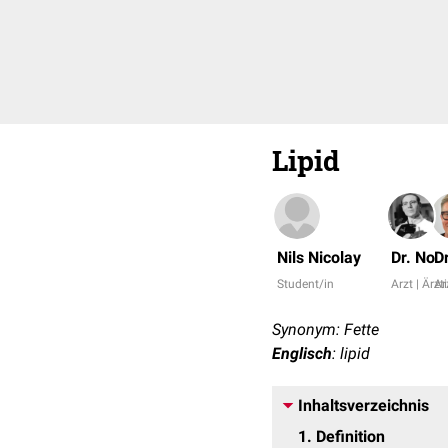
Lipid
Nils Nicolay
Dr. No
D
Student/in
Arzt | Ärzt
Ar
Synonym: Fette
Englisch
: lipid
Inhaltsverzeichnis
1
Definition