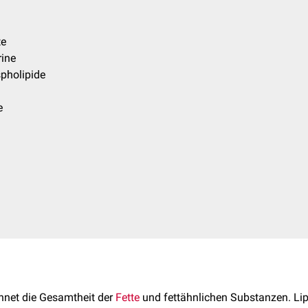
te
rine
pholipide
e
hnet die Gesamtheit der
Fette
und fettähnlichen Substanzen. Li