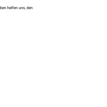
ben helfen uns, den
e in den
Zellmembranen
.
Sphingophospholipide
 diesem Lipid entstehen.