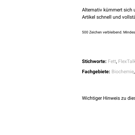
Alternativ kümmert sich
Glycerophospholipide
Artikel schnell und vollst
Die
Glycerophospholipid
500
Zeichen verbleibend. Mindes
Sphingolipide
Die Sphingolipide dienen 
und
Glykolipide
.
Stichworte:
Fett
,
FlexTal
Isopren-Derivate
Fachgebiete:
Biochemie
Terpene
Zu den
Terpenen
zählen u
Steroide
Wichtiger Hinweis zu die
Zu den
Steroiden
zählt al