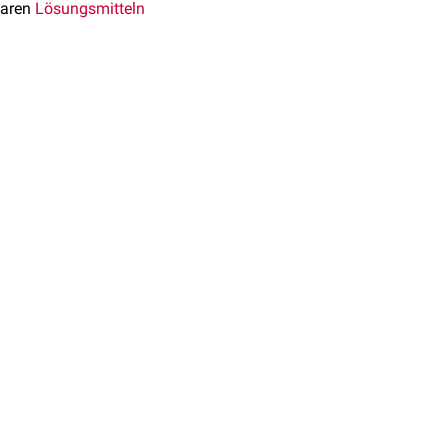
laren
Lösungsmitteln
pe und eine
sind.
folgt unter dem Einfluss
amit die wichtigsten
us dem dreiwertigen
tein(a)
. Dtsch Arztebl