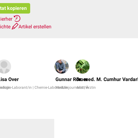
itat kopieren
ierher
ichte
Artikel erstellen
Lisa Over
Gunnar Römer
Dr. med. M. Cumhur Vardarl
edizin
iologie-Laborant/in | Chemie-Laborant/in
Medizinjournalist/in
Arzt | Ärztin