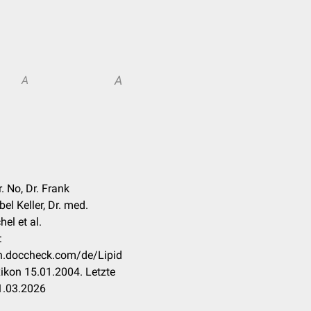
A
A
r. No, Dr. Frank
el Keller, Dr. med.
el et al.
:
on.doccheck.com/de/Lipid
ikon 15.01.2004. Letzte
1.03.2026