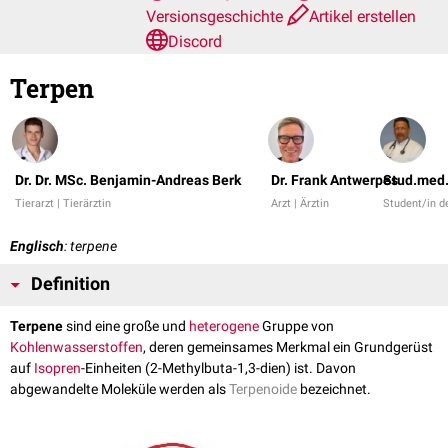
Versionsgeschichte
Artikel erstellen
Discord
Terpen
Dr. Dr. MSc. Benjamin-Andreas Berk
Dr. Frank Antwerpes
Stud.med.
Tierarzt | Tierärztin
Arzt | Ärztin
Student/in d
Englisch
: terpene
Definition
Terpene
sind eine große und
heterogene
Gruppe von
Kohlenwasserstoffen
, deren gemeinsames Merkmal ein Grundgerüst
auf
Isopren
-Einheiten (2-Methylbuta-1,3-dien) ist. Davon
abgewandelte Moleküle werden als
Terpenoide
bezeichnet.