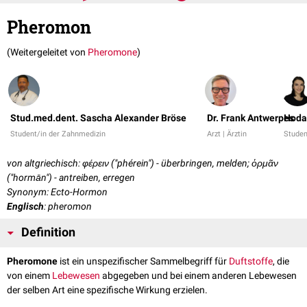
Pheromon
(Weitergeleitet von
Pheromone
)
Stud.med.dent. Sascha Alexander Bröse
Dr. Frank Antwerpes
Hoda
Student/in der Zahnmedizin
Arzt | Ärztin
Studen
von altgriechisch: φέρειν ("phérein") - überbringen, melden; ὁρμᾶν
("hormān") - antreiben, erregen
Synonym: Ecto-Hormon
Englisch
: pheromon
Definition
Pheromone
ist ein unspezifischer Sammelbegriff für
Duftstoffe
, die
von einem
Lebewesen
abgegeben und bei einem anderen Lebewesen
der selben Art eine spezifische Wirkung erzielen.