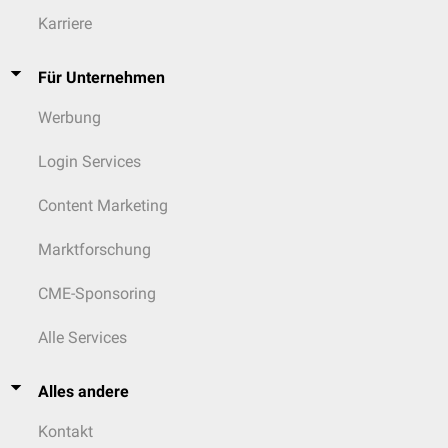
Grade schädlich für Lebewesen.
Karriere
siehe auch:
Leben
,
Mensch
,
Organismus
,
Stoffwechsel
Für Unternehmen
Werbung
Login Services
Content Marketing
Marktforschung
CME-Sponsoring
Alle Services
Alles andere
Kontakt