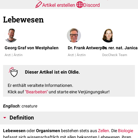
Artikel erstellen
Discord
Lebewesen
Georg Graf von Westphalen
Dr. Frank Antwerpes
Dr. rer. nat. Janic
Arzt | Ärztin
Arzt | Ärztin
DocCheck Team
Dieser Artikel ist ein Oldie.
Er enthält veraltete Informationen.
Klick auf
"Bearbeiten"
und starte eine Verjüngungskur!
Englisch
: creature
Definition
Lebewesen
oder
Organismen
bestehen stets aus
Zellen
. Die
Biologie
befasst sich wissenschaftlich mit allen bekannten Lebewesen, ihren