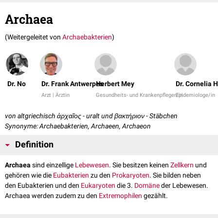
Archaea
(Weitergeleitet von
Archaebakterien
)
Dr. No
Dr. Frank Antwerpes
Herbert Mey
Dr. Cornelia 
Arzt | Ärztin
Gesundheits- und Krankenpfleger/in
Epidemiologe/in
von altgriechisch ἀρχαῖος - uralt und βακτήριον - Stäbchen
Synonyme: Archaebakterien, Archaeen, Archaeon
Definition
Archaea
sind einzellige
Lebewesen
. Sie besitzen keinen
Zellkern
und
gehören wie die
Eubakterien
zu den
Prokaryoten
. Sie bilden neben
den Eubakterien und den
Eukaryoten
die 3.
Domäne
der Lebewesen.
Archaea werden zudem zu den
Extremophilen
gezählt.